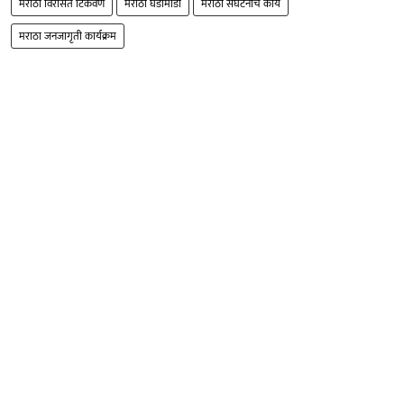
मराठा विरासत टिकवणे
मराठा घडामोडी
मराठा संघटनांचे कार्य
मराठा जनजागृती कार्यक्रम