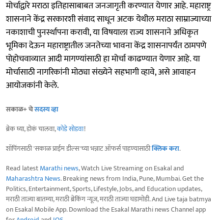
मोर्चाद्वारे मराठा इतिहासाबाबत जनजागृती करण्यात येणार आहे. महाराष्ट्र
शासनाने केंद्र सरकारशी संवाद साधून अटक येथील मराठा साम्राज्याच्या
नकाशाची पुनर्स्थापना करावी, या विषयाला राज्य शासनाने अधिकृत
भूमिका देऊन महाराष्ट्रातील जनतेच्या भावना केंद्र शासनापर्यंत ठामपणे
पोहोचवाव्यात आदी मागण्यांसाठी हा मोर्चा काढण्यात येणार आहे. या
मोर्चासाठी नागरिकांनी मोठ्या संख्येने सहभागी व्हावे, असे आवाहन
आयोजकांनी केले.
सकाळ+ चे
सदस्य व्हा
ब्रेक घ्या, डोकं चालवा,
कोडे सोडवा
!
शॉपिंगसाठी 'सकाळ प्राईम डील्स'च्या भन्नाट ऑफर्स पाहण्यासाठी
क्लिक करा
.
Read latest
Marathi news
, Watch Live Streaming on Esakal and
Maharashtra News
. Breaking news from India, Pune, Mumbai. Get the
Politics, Entertainment, Sports, Lifestyle, Jobs, and Education updates,
मराठी ताज्या बातम्या, मराठी ब्रेकिंग न्यूज, मराठी ताज्या घडामोडी. And Live taja batmya
on Esakal Mobile App. Download the Esakal Marathi news Channel app
for
Android
and
IOS
.