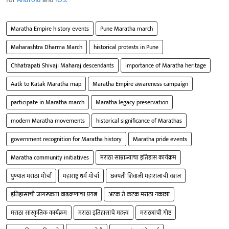
Maratha Empire history events
Pune Maratha march
Maharashtra Dharma March
historical protests in Pune
Chhatrapati Shivaji Maharaj descendants
importance of Maratha heritage
Aatk to Katak Maratha map
Maratha Empire awareness campaign
participate in Maratha march
Maratha legacy preservation
modern Maratha movements
historical significance of Marathas
government recognition for Maratha history
Maratha pride events
Maratha community initiatives
मराठा साम्राज्याचा इतिहास कार्यक्रम
पुण्यात मराठा मोर्चा
महाराष्ट्र धर्म मोर्चा
छत्रपती शिवाजी महाराजांची वंशज
इतिहासाची जागरूकता वाढवण्याचा प्रयत्न
अटक ते कटक मराठा नकाशा
मराठा सांस्कृतिक कार्यक्रम
मराठा इतिहासाचे महत्त्व
मराठ्यांची गोष्ट