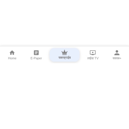
सबस्क्राईब
Home
E-Paper
लाईव्ह TV
सकाळ+
⌄
Marathi News