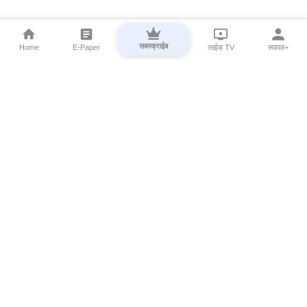
सबस्क्राईब
Home
E-Paper
लाईव्ह TV
सकाळ+
⌄
Marathi News
⌄
About Esakal
⌄
Digital Products
⌄
Sakal Programs