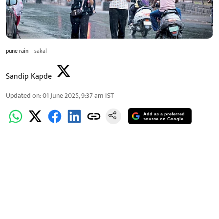
pune rain
sakal
Sandip Kapde
Updated on
:
01 June 2025, 9:37 am
IST
Add as a preferred
source on Google