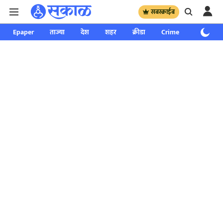
सबस्क्राईब
Epaper
ताज्या
देश
शहर
क्रीडा
Crime
साप्ताहिक