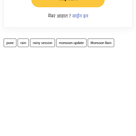
मेंबर आहात ?
साईन इन
pune
rain
rainy session
monsoon update
Monsoon Rain