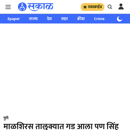
सबस्क्राईब
Epaper
ताज्या
देश
शहर
क्रीडा
Crime
साप्ताहिक
पुणे
माळशिरस तालुक्यात गड आला पण सिंह