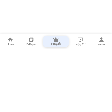
सबस्क्राईब
Home
E-Paper
लाईव्ह TV
सकाळ+
⌄
Marathi News
⌄
About Esakal