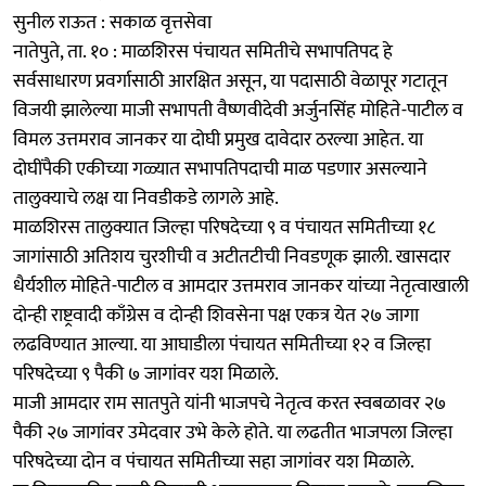
सुनील राऊत : सकाळ वृत्तसेवा
नातेपुते, ता. १० : माळशिरस पंचायत समितीचे सभापतिपद हे
सर्वसाधारण प्रवर्गासाठी आरक्षित असून, या पदासाठी वेळापूर गटातून
विजयी झालेल्या माजी सभापती वैष्णवीदेवी अर्जुनसिंह मोहिते-पाटील व
विमल उत्तमराव जानकर या दोघी प्रमुख दावेदार ठरल्या आहेत. या
दोघींपैकी एकीच्या गळ्यात सभापतिपदाची माळ पडणार असल्याने
तालुक्याचे लक्ष या निवडीकडे लागले आहे.
माळशिरस तालुक्यात जिल्हा परिषदेच्या ९ व पंचायत समितीच्या १८
जागांसाठी अतिशय चुरशीची व अटीतटीची निवडणूक झाली. खासदार
धैर्यशील मोहिते-पाटील व आमदार उत्तमराव जानकर यांच्या नेतृत्वाखाली
दोन्ही राष्ट्रवादी काँग्रेस व दोन्ही शिवसेना पक्ष एकत्र येत २७ जागा
लढविण्यात आल्या. या आघाडीला पंचायत समितीच्या १२ व जिल्हा
परिषदेच्या ९ पैकी ७ जागांवर यश मिळाले.
माजी आमदार राम सातपुते यांनी भाजपचे नेतृत्व करत स्वबळावर २७
पैकी २७ जागांवर उमेदवार उभे केले होते. या लढतीत भाजपला जिल्हा
परिषदेच्या दोन व पंचायत समितीच्या सहा जागांवर यश मिळाले.