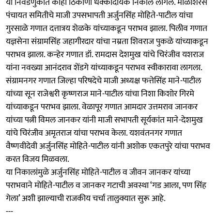
या निवडणुकीत काही ठिकाणी धक्कादायक निकाल लागले. माळशिरस
पंचायत समितीचे माजी उपसभापती अर्जुनसिंह मोहिते-पाटील यांचा
गुरसाळे गणात दत्तात्रय शेळके यांच्याकडून पराभव झाला. पिलीव गणात
यज्ञसेना संग्रामसिंह जहागीरदार यांचा नम्रता शिवराज पुकळे यांच्याकडून
पराभव झाला. कन्हेर गणात डॉ. रामदास देशमुख यांचे चिरंजीव यशराज
यांना नवख्या आनंदराव शेंडगे यांच्याकडून पराभव स्वीकारावा लागला.
संग्रामनगर गणात जिल्हा परिषदेचे माजी अध्यक्ष फत्तेसिंह माने-पाटील
यांच्या सून राजेश्वरी कृष्णराज माने-पाटील यांचा निशा किशोर गिरमे
यांच्याकडून पराभव झाला. वेळापूर गणात आमदार उत्तमराव जानकर
यांच्या पत्नी विमल जानकर यांनी माजी सभापती सूर्यकांत माने-देशमुख
यांचे चिरंजीव अमृतराज यांचा पराभव केला. यशवंतनगर गणात
वैष्णवीदेवी अर्जुनसिंह मोहिते-पाटील यांनी अशोक एकतपुरे यांचा पराभव
करत विजय मिळवला.
या निकालांमुळे अर्जुनसिंह मोहिते-पाटील व जीवन जानकर यांच्या
पराभवाने मोहिते-पाटील व जानकर गटाची अवस्था ‘गड आला, पण सिंह
गेला’ अशी झाल्याची राजकीय चर्चा तालुक्यात सुरू आहे.
---