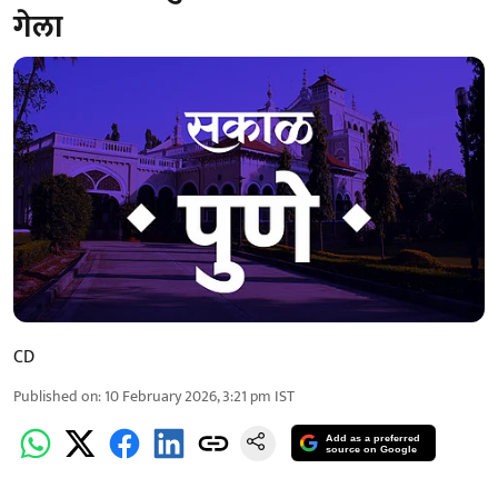
गेला
CD
Published on
:
10 February 2026, 3:21 pm
IST
Add as a preferred
source on Google