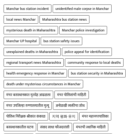
Manchar bus station incident
unidentified male corpse in Manchar
local news Manchar
Maharashtra bus station news
mysterious death in Maharashtra
Manchar police investigation
Manchar UP hospital
bus station safety issues
unexplained deaths in Maharashtra
police appeal for identification
regional transport news Maharashtra
community response to local deaths
health emergency response in Manchar
bus station security in Maharashtra
death under mysterious circumstances in Manchar
मंचर बसस्थानकात मृतदेह आढळला
मंचर पोलिसांची माहिती
मंचर उपजिल्हा रुग्णालयातील मृत्यू
अनोळखी व्यक्तीचा शोध
पोलिस निरीक्षक श्रीकांत कंकाळ
지역 평화 유지
मंचर महानगरपालिका
बसस्थानकातील घटना
संवाद साधा फौजदारांशी
मंचरची स्थानिक माहिती