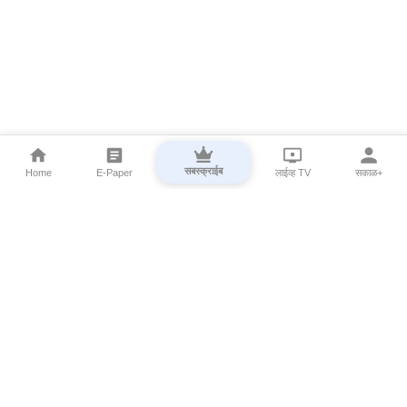
सबस्क्राईब
Home
E-Paper
लाईव्ह TV
सकाळ+
⌄
Marathi News
⌄
About Esakal