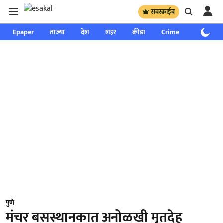
सबस्क्राईब
Epaper
ताज्या
देश
शहर
क्रीडा
Crime
साप्ताहिक
पुणे
मंचर बसस्थानकात अनोळखी मृतदेह