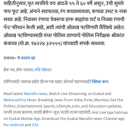
माहितीनुसार, मृत व्यक्तीचे वय अंदाजे ५५ ते ६० वर्षे असून, उंची सुमारे
पाच फूट आहे. अंगाने सडपातळ, रंग काळासावळा, कपाळ उभट व नाक
सरळ आहे. निळसर रंगाचा चेक्सचा हाफ बाह्यांचा शर्ट व निळ्या रंगाची
पॅन्ट परिधान केली आहे, अशी त्यांची ओळख पटविणारी वैशिष्ट्ये आहेत.
ओळख पटविण्यासाठी मंचर पोलिस ठाण्याचे पोलिस निरीक्षक श्रीकांत
कंकाळ (मो.क्र. ९४२२४ ३२५५५) यांच्याशी संपर्क साधावा.
सकाळ+ चे
सदस्य व्हा
ब्रेक घ्या, डोकं चालवा,
कोडे सोडवा
!
शॉपिंगसाठी 'सकाळ प्राईम डील्स'च्या भन्नाट ऑफर्स पाहण्यासाठी
क्लिक करा
.
Read latest
Marathi news
, Watch Live Streaming on Esakal and
Maharashtra News
. Breaking news from India, Pune, Mumbai. Get the
Politics, Entertainment, Sports, Lifestyle, Jobs, and Education updates,
मराठी ताज्या बातम्या, मराठी ब्रेकिंग न्यूज, मराठी ताज्या घडामोडी. And Live taja batmya
on Esakal Mobile App. Download the Esakal Marathi news Channel app
for
Android
and
IOS
.