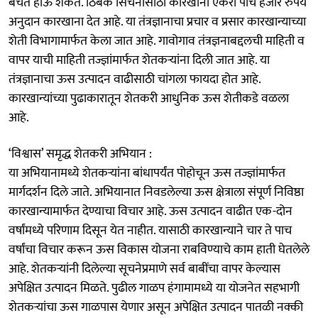
बचत होऊ शकते. ठिबक सिंचनासाठी कारखाना एकरी पाच हजार रुपये
अनुदान कारखाना देत आहे. या तंत्रज्ञानाचा प्रचार व प्रसार कारखान्याच्या
शेती विभागामार्फत केला जात आहे. गावोगाव तंत्रज्ञनाबद्दलची माहिती व
वापर याची माहिती तज्ज्ञांमार्फत शेतकऱ्यांना दिली जात आहे. या
तंत्रज्ञानाचा ऊस उत्पादन वाढीसाठी चांगला फायदा होत आहे.
कारखान्यांच्या पुढाकारातून शेतकरी आधुनिक ऊस शेतीकडे वळला
आहे.
‘विश्वास’ समृद्ध शेतकरी अभियान :
या अभियानामध्ये शेतकऱ्यांना बांधापर्यंत पोहोचून ऊस तज्ज्ञांमार्फत
मार्गदर्शन दिले जाते. अभियानात निवडलेल्या ऊस क्षेत्राला संपूर्ण निविष्ठा
कारखान्यामार्फत देण्याचा विचार आहे. ऊस उत्पादन वाढीत एक-दोन
वर्षांमध्ये परिणाम दिसून येत नाहीत. यासाठी कारखान्याने चार ते पाच
वर्षांचा विचार करून ऊस विकास योजना राबविण्याचे काम हाती घेतलेले
आहे. शेतकऱ्यांनी दिलेल्या सूचनेप्रमाणे सर्व बाबींचा वापर केल्यास
अपेक्षित उत्पादन मिळते. पुढील गाळप हंगामामध्ये या योजनेत सहभागी
शेतकऱ्यांचा ऊस गाळपास येणार असून अपेक्षित उत्पादन पातळी नक्की