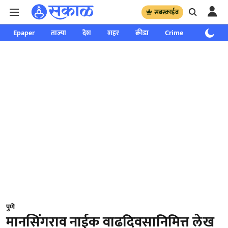
सबस्क्राईब
Epaper
ताज्या
देश
शहर
क्रीडा
Crime
साप्ताहिक
पुणे
मानसिंगराव नाईक वाढदिवसानिमित्त लेख