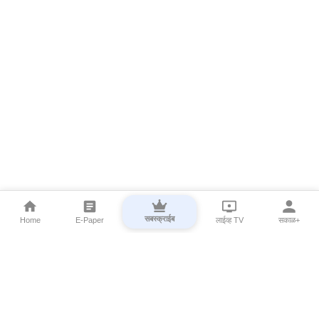
सबस्क्राईब
Home
E-Paper
लाईव्ह TV
सकाळ+