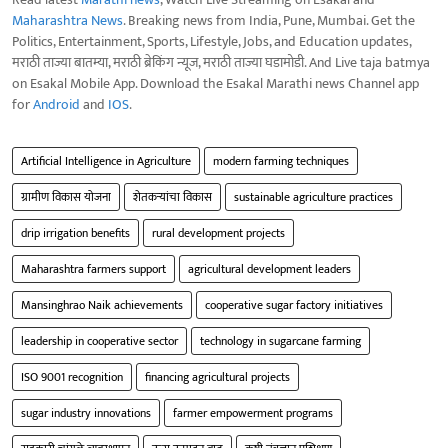
Maharashtra News
. Breaking news from India, Pune, Mumbai. Get the
Politics, Entertainment, Sports, Lifestyle, Jobs, and Education updates,
मराठी ताज्या बातम्या, मराठी ब्रेकिंग न्यूज, मराठी ताज्या घडामोडी. And Live taja batmya
on Esakal Mobile App. Download the Esakal Marathi news Channel app
for
Android
and
IOS
.
Artificial Intelligence in Agriculture
modern farming techniques
ग्रामीण विकास योजना
शेतकऱ्यांचा विकास
sustainable agriculture practices
drip irrigation benefits
rural development projects
Maharashtra farmers support
agricultural development leaders
Mansinghrao Naik achievements
cooperative sugar factory initiatives
leadership in cooperative sector
technology in sugarcane farming
ISO 9001 recognition
financing agricultural projects
sugar industry innovations
farmer empowerment programs