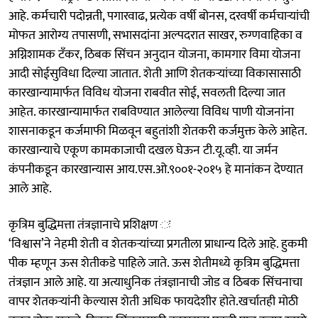
आहे. कर्मचारी पदोन्नती, पगारवाढ, प्रत्येक वर्षी बोनस, दरवर्षी कर्मचाऱ्यांची
मोफत आरोग्य तपासणी, सभासदांना अल्पदरात साखर, रुग्णवाहिका व
अग्निशामक टँकर, ठिबक सिंचन अनुदान योजना, कामगार विमा योजना
आदी सोईसुविधा दिल्या जातात. शेती आणि शेतकऱ्यांच्या विकासासाठी
कारखान्यामार्फत विविध योजना राबवीत सोई, सवलती दिल्या जात
आहेत. कारखान्यामार्फत राबविण्यात आलेल्या विविध पाणी योजनांना
शासनाकडून कर्जमाफी मिळवून बहुतांशी शेतकरी कर्जमुक्त केले आहेत.
कारखान्याचे एकूण कामकाजाची दखल घेऊन टी.यू.व्ही. या जर्मन
कंपनीकडून कारखान्यास आय.एस.ओ.९००१-२०१५ हे मानांकन देण्यात
आले आहे.
कृत्रिम बुद्धिमत्ता तंत्रज्ञानाचे प्रशिक्षण ः
‘विश्वास’ने नेहमी शेती व शेतकऱ्यांच्या प्रगतीला प्राधान्य दिले आहे. हुकमी
पीक म्हणून ऊस शेतीकडे पाहिले जाते. ऊस शेतीमध्ये कृत्रिम बुद्धिमत्ता
तंत्रज्ञान आले आहे. या अत्याधुनिक तंत्रज्ञानाची जोड व ठिबक सिंचनाचा
वापर शेतकऱ्यांनी केल्यास शेती अधिक फायदेशीर होते.खर्चातही मोठी