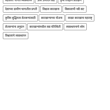
सहकारी चांगले व्यवस्थापन
ऊस उत्पादन वाढ
कृषी तंत्रज्ञान प्रशिक्षण
देशाच्या ग्रामीण भागातील प्रगती
विश्वास कारखाना
विकासाची नवी वाट
कृत्रिम बुद्धिमत्ता शेतकऱ्यांसाठी
कारखान्याच्या योजना
साखर कारखाना महाराष्ट्र
शेतकऱ्यांना अनुदान
कारखान्यांमधील सद्य परिस्थिती
व्यवस्थापनाचे ध्येय
विश्वासाचे व्यवस्थापन