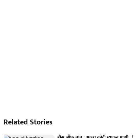
Related Stories
हौस ऑफ बांबू : अठरा कोटी ग्यालन पाणी...!