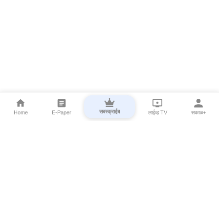
सबस्क्राईब
Home
E-Paper
लाईव्ह TV
सकाळ+
⌄
Marathi News