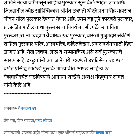
शाखेने गेल्या वर्षीपासून साहित्य पुरस्कार सुरू केले आहेत. शाखेतर्फे
जिल्ह्यातील ज्येष्ठ साहित्यिकास श्रीमंत छत्रपती थोरले प्रतापसिंह महाराज
जीवन गौरव पुरस्कार देण्यात येणार आहे. उत्तम बंडू तुपे कादंबरी पुरस्कार,
प्रा. अजित पाटील कथा पुरस्कार, कविवर्य बा. सी. मर्ढेकर कविता
पुरस्कार, रा. ना. चव्हाण वैचारिक ग्रंथ पुरस्कार, वासंती मुजुमदार संकीर्ण
साहित्य पुरस्कार चरित्र, आत्मचरित्र, ललितलेखन, प्रवासवर्णनासाठी दिला
जाणार आहे. रोख रक्कम, शाल व सन्मानचिन्ह असे सर्व पुरस्कारांचे
स्वरूप आहे. इच्छुकांनी एक जानेवारी २०२५ ते ३१ डिसेंबर २०२५ या
वर्षात प्रसिद्ध झालेली पुस्तके पाठवावीत. आपले साहित्य २८
फेब्रुवारीपर्यंत पाठविण्याचे आवाहन शाखेचे अध्यक्ष नंदकुमार सावंत
यांनी केले आहे.
-------------------------------
सकाळ+ चे
सदस्य व्हा
ब्रेक घ्या, डोकं चालवा,
कोडे सोडवा
!
शॉपिंगसाठी 'सकाळ प्राईम डील्स'च्या भन्नाट ऑफर्स पाहण्यासाठी
क्लिक करा
.