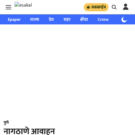
सबस्क्राईब
Epaper
ताज्या
देश
शहर
क्रीडा
Crime
साप्ताहिक
पुणे
नागठाणे आवाहन