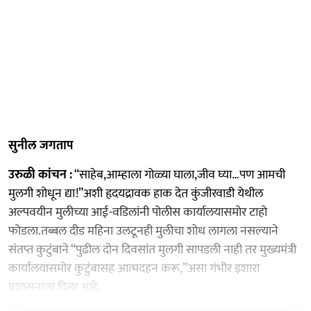
सुनील जगताप
उरुळी कांचन :
“साहेब,आम्हाला गोळ्या घाला,जीव घ्या…पण आमची
मुलगी शोधून द्या!”अशी हृदयद्रावक हाक देत कुंजीरवाडी येथील
अल्पवयीन मुलीच्या आई-वडिलांनी पोलीस कार्यालयासमोर टाहो
फोडला.तब्बल दीड महिना उलटूनही मुलीचा शोध लागला नसल्याने
संतप्त कुटुंबाने “पुढील दोन दिवसांत मुलगी सापडली नाही तर मुख्यमंत्री
कार्यालयासमोर कुटुंबासह आत्मदहन करू,”असा गंभीर इशारा
प्रशासनाला दिला आहे.