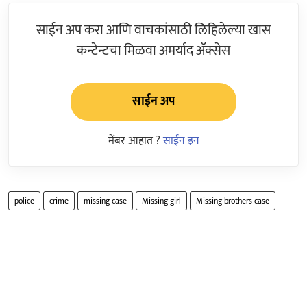
साईन अप करा आणि वाचकांसाठी लिहिलेल्या खास
कन्टेन्टचा मिळवा अमर्याद ॲक्सेस
साईन अप
मेंबर आहात ?
साईन इन
police
crime
missing case
Missing girl
Missing brothers case