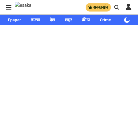
सबस्क्राईब
Epaper
ताज्या
देश
शहर
क्रीडा
Crime
साप्ताहिक