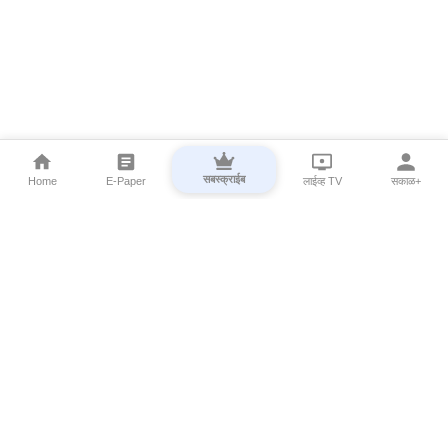
सबस्क्राईब
Home
E-Paper
लाईव्ह TV
सकाळ+
⌄
Marathi News
⌄
About Esakal