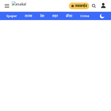
सबस्क्राईब
Epaper
ताज्या
देश
शहर
क्रीडा
Crime
साप्ताहिक