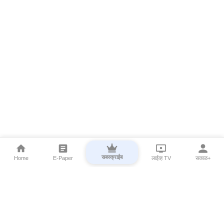
सबस्क्राईब
Home
E-Paper
लाईव्ह TV
सकाळ+