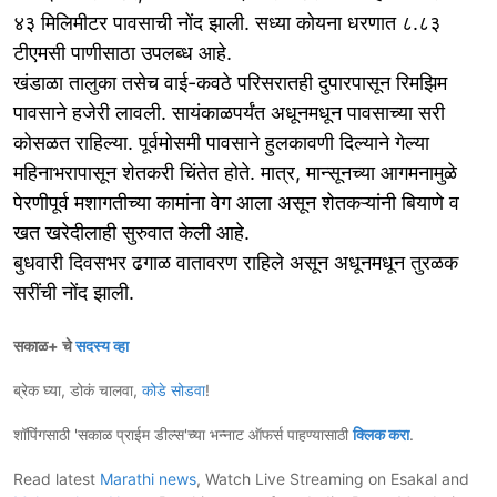
४३ मिलिमीटर पावसाची नोंद झाली. सध्या कोयना धरणात ८.८३
टीएमसी पाणीसाठा उपलब्ध आहे.
खंडाळा तालुका तसेच वाई-कवठे परिसरातही दुपारपासून रिमझिम
पावसाने हजेरी लावली. सायंकाळपर्यंत अधूनमधून पावसाच्या सरी
कोसळत राहिल्या. पूर्वमोसमी पावसाने हुलकावणी दिल्याने गेल्या
महिनाभरापासून शेतकरी चिंतेत होते. मात्र, मान्सूनच्या आगमनामुळे
पेरणीपूर्व मशागतीच्या कामांना वेग आला असून शेतकऱ्यांनी बियाणे व
खत खरेदीलाही सुरुवात केली आहे.
बुधवारी दिवसभर ढगाळ वातावरण राहिले असून अधूनमधून तुरळक
सरींची नोंद झाली.
सकाळ+ चे
सदस्य व्हा
ब्रेक घ्या, डोकं चालवा,
कोडे सोडवा
!
शॉपिंगसाठी 'सकाळ प्राईम डील्स'च्या भन्नाट ऑफर्स पाहण्यासाठी
क्लिक करा
.
Read latest
Marathi news
, Watch Live Streaming on Esakal and