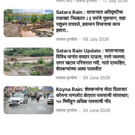
सचिन शिंदे - सकाळ वृत्तसेवा
11 July 2026
Satara Rain : साताऱ्यात अतिवृष्टीचा
तडाखा! जिल्ह्यात ८३ घरांचे नुकसान, सहा
पशुधन दगावले, हवामान विभागाचा काय
इशारा..
सकाळ वृत्तसेवा
08 July 2026
Satara Rain Update : साताऱ्यासह
विविध भागांत दमदार पाऊस; रस्‍ते जलमय;
उत्तर खटाव परिसरात नदी, नाले प्रवाहित,
शेतकऱ्यांच्या आशा पल्लवीत
सकाळ वृत्तसेवा
29 June 2026
Koyna Rain: शेतकऱ्यांना मोठा दिलासा!
कोयना पाणलोट क्षेत्रात पावसाची संततधार;
५० मिमीहून अधिक पावसाची नोंद
सकाळ वृत्तसेवा
24 June 2026