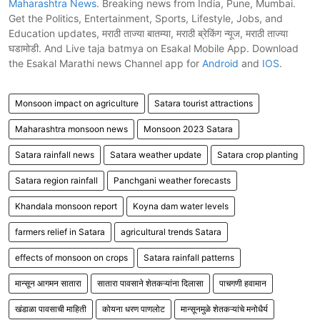
Maharashtra News
. Breaking news from India, Pune, Mumbai.
Get the Politics, Entertainment, Sports, Lifestyle, Jobs, and
Education updates, मराठी ताज्या बातम्या, मराठी ब्रेकिंग न्यूज, मराठी ताज्या
घडामोडी. And Live taja batmya on Esakal Mobile App. Download
the Esakal Marathi news Channel app for
Android
and
IOS
.
Monsoon impact on agriculture
Satara tourist attractions
Maharashtra monsoon news
Monsoon 2023 Satara
Satara rainfall news
Satara weather update
Satara crop planting
Satara region rainfall
Panchgani weather forecasts
Khandala monsoon report
Koyna dam water levels
farmers relief in Satara
agricultural trends Satara
effects of monsoon on crops
Satara rainfall patterns
मान्सून आगमन सातारा
सातारा पावसाने शेतकऱ्यांना दिलासा
पाचगणी हवामान
खंडाळा पावसाची माहिती
कोयना धरण पाणलोट
मान्सूनमुळे शेतकऱ्यांचे मनोधैर्य