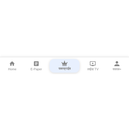
सबस्क्राईब
Home
E-Paper
लाईव्ह TV
सकाळ+