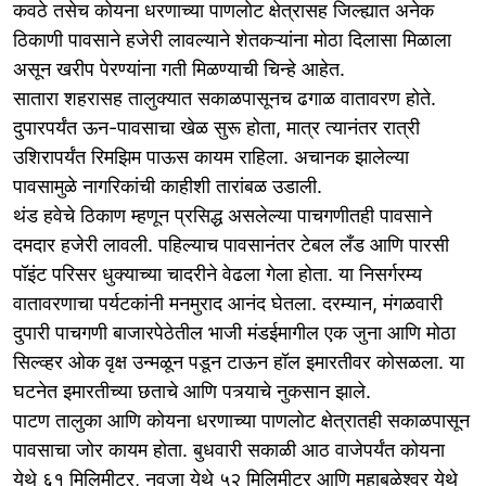
कवठे तसेच कोयना धरणाच्या पाणलोट क्षेत्रासह जिल्ह्यात अनेक
ठिकाणी पावसाने हजेरी लावल्याने शेतकऱ्यांना मोठा दिलासा मिळाला
असून खरीप पेरण्यांना गती मिळण्याची चिन्हे आहेत.
सातारा शहरासह तालुक्यात सकाळपासूनच ढगाळ वातावरण होते.
दुपारपर्यंत ऊन-पावसाचा खेळ सुरू होता, मात्र त्यानंतर रात्री
उशिरापर्यंत रिमझिम पाऊस कायम राहिला. अचानक झालेल्या
पावसामुळे नागरिकांची काहीशी तारांबळ उडाली.
थंड हवेचे ठिकाण म्हणून प्रसिद्ध असलेल्या पाचगणीतही पावसाने
दमदार हजेरी लावली. पहिल्याच पावसानंतर टेबल लँड आणि पारसी
पॉइंट परिसर धुक्याच्या चादरीने वेढला गेला होता. या निसर्गरम्य
वातावरणाचा पर्यटकांनी मनमुराद आनंद घेतला. दरम्यान, मंगळवारी
दुपारी पाचगणी बाजारपेठेतील भाजी मंडईमागील एक जुना आणि मोठा
सिल्व्हर ओक वृक्ष उन्मळून पडून टाऊन हॉल इमारतीवर कोसळला. या
घटनेत इमारतीच्या छताचे आणि पत्र्याचे नुकसान झाले.
पाटण तालुका आणि कोयना धरणाच्या पाणलोट क्षेत्रातही सकाळपासून
पावसाचा जोर कायम होता. बुधवारी सकाळी आठ वाजेपर्यंत कोयना
येथे ६१ मिलिमीटर, नवजा येथे ५२ मिलिमीटर आणि महाबळेश्वर येथे