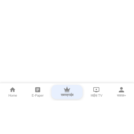
सबस्क्राईब
Home
E-Paper
लाईव्ह TV
सकाळ+