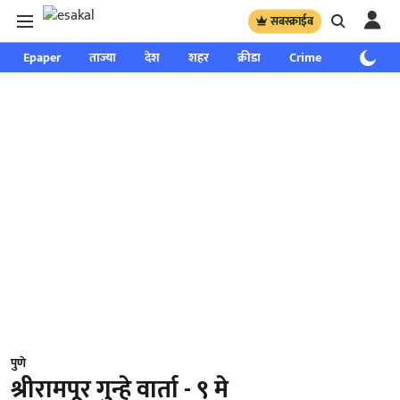
सबस्क्राईब
Epaper
ताज्या
देश
शहर
क्रीडा
Crime
साप्ताहिक
पुणे
श्रीरामपूर गुन्हे वार्ता - ९ मे