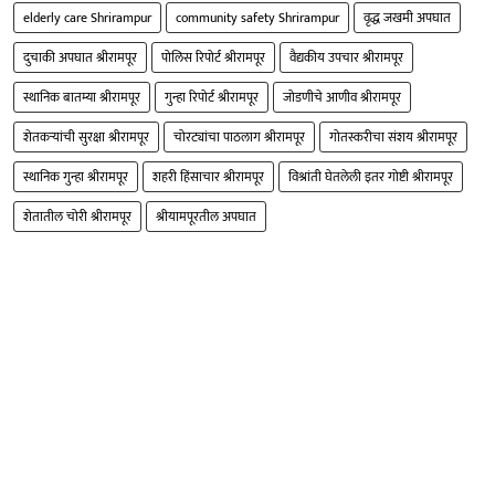
elderly care Shrirampur
community safety Shrirampur
वृद्ध जखमी अपघात
दुचाकी अपघात श्रीरामपूर
पोलिस रिपोर्ट श्रीरामपूर
वैद्यकीय उपचार श्रीरामपूर
स्थानिक बातम्या श्रीरामपूर
गुन्हा रिपोर्ट श्रीरामपूर
जोडणीचे आणीव श्रीरामपूर
शेतकऱ्यांची सुरक्षा श्रीरामपूर
चोरट्यांचा पाठलाग श्रीरामपूर
गोतस्करीचा संशय श्रीरामपूर
स्थानिक गुन्हा श्रीरामपूर
शहरी हिंसाचार श्रीरामपूर
विश्रांती घेतलेली इतर गोष्टी श्रीरामपूर
शेतातील चोरी श्रीरामपूर
श्रीयामपूरतील अपघात