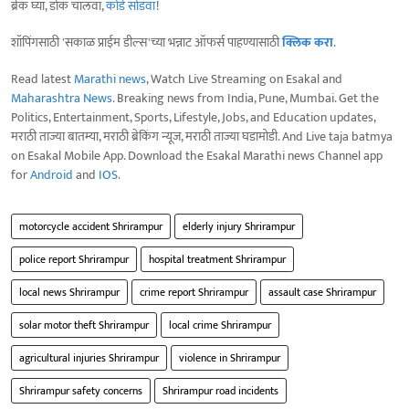
ब्रेक घ्या, डोकं चालवा,
कोडे सोडवा
!
शॉपिंगसाठी 'सकाळ प्राईम डील्स'च्या भन्नाट ऑफर्स पाहण्यासाठी
क्लिक करा
.
Read latest
Marathi news
, Watch Live Streaming on Esakal and
Maharashtra News
. Breaking news from India, Pune, Mumbai. Get the
Politics, Entertainment, Sports, Lifestyle, Jobs, and Education updates,
मराठी ताज्या बातम्या, मराठी ब्रेकिंग न्यूज, मराठी ताज्या घडामोडी. And Live taja batmya
on Esakal Mobile App. Download the Esakal Marathi news Channel app
for
Android
and
IOS
.
motorcycle accident Shrirampur
elderly injury Shrirampur
police report Shrirampur
hospital treatment Shrirampur
local news Shrirampur
crime report Shrirampur
assault case Shrirampur
solar motor theft Shrirampur
local crime Shrirampur
agricultural injuries Shrirampur
violence in Shrirampur
Shrirampur safety concerns
Shrirampur road incidents