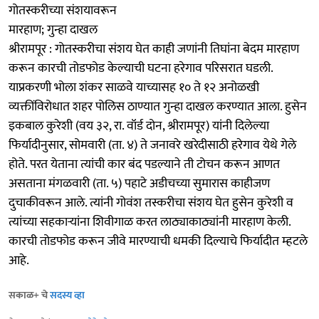
गोतस्करीच्या संशयावरून
मारहाण; गुन्हा दाखल
श्रीरामपूर : गोतस्करीचा संशय घेत काही जणांनी तिघांना बेदम मारहाण
करून कारची तोडफोड केल्याची घटना हरेगाव परिसरात घडली.
याप्रकरणी भोला शंकर साळवे याच्यासह १० ते १२ अनोळखी
व्यक्तींविरोधात शहर पोलिस ठाण्यात गुन्हा दाखल करण्यात आला. हुसेन
इकबाल कुरेशी (वय ३२, रा. वॉर्ड दोन, श्रीरामपूर) यांनी दिलेल्या
फिर्यादीनुसार, सोमवारी (ता. ४) ते जनावरे खरेदीसाठी हरेगाव येथे गेले
होते. परत येताना त्यांची कार बंद पडल्याने ती टोचन करून आणत
असताना मंगळवारी (ता. ५) पहाटे अडीचच्या सुमारास काहीजण
दुचाकीवरून आले. त्यांनी गोवंश तस्करीचा संशय घेत हुसेन कुरेशी व
त्यांच्या सहकाऱ्यांना शिवीगाळ करत लाठ्याकाठ्यांनी मारहाण केली.
कारची तोडफोड करून जीवे मारण्याची धमकी दिल्याचे फिर्यादीत म्हटले
आहे.
सकाळ+ चे
सदस्य व्हा