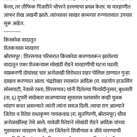
केला, तर तौफिक पिंजारीने चॉपरने हल्ल्याचा प्रयत्न केला. या मारहाणीत
जाफर शेख जखमी झाले. त्यांच्यावर साखर कामगार रुग्णालयात उपचार
सुरू आहेत.
-----------
किरकोळ वादातून
शेतकऱ्यास मारहाण
श्रीरामपूर : शिरसगाव परिसरात किरकोळ कारणावरून झालेल्या
वादातून एका शेतकऱ्यास लोखंडी रॉडने मारहाणीची घटना घडली.
याप्रकरणी दोघांसह चार अनोळखी विरोधात शहर पोलिस ठाण्यात गुन्हा
दाखल करण्यात आला. चंद्रशेखर रमाकांत आदिक (रा. सहयोग हाऊसिंग
सोसायटी, नेवासे रस्ता, शिरसगाव) यांनी दिलेल्या फिर्यादीनुसार, बुधवारी
(ता. ६) दुपारी साडेबारा वाजण्याच्या सुमारास घरासमोर काही युवक
भांडण करत असल्याने त्यांनी त्यांना समज दिली. त्याचा राग आल्याने
जितेश व रितेश राधाकृष्ण गायकवाड (रा. सुतगिरणी, श्रीरामपूर) चौघा
अनोळखींसह तेथे आले. यावेळी रितेशने लोखंडी रॉडने आदिक यांच्या
गुडघ्यावर मारहाण केली, तर जितेशने शिवीगाळ व जीवे मारण्याची