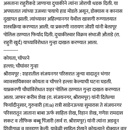
असताना राहुरीकडे जाणाऱ्या दुचाकीने त्यांना जोराची धडक दिली. या
अपघातात त्यांच्या उजव्या पायाचे हाड मोडले असून, डोक्यास व कानास
दुखापत झाली. त्यांच्यावर अहिल्यानगर येथील खासगी रुग्णालयात
शस्त्रक्रिया करण्यात आली. या प्रकरणी नारायण जोशी यांनी बेलापूर
पोलिस ठाण्यात फिर्याद दिली. दुचाकीस्वार विक्रम संभाजी औताडे (रा.
राहुरी खुर्द) याच्याविरोधात गुन्हा दाखल करण्यात आला.
----------
कोयता, चॉपरने
हल्ला; चौघांवर गुन्हा
श्रीरामपूर : शहरातील संजयनगर परिसरात जुन्या वादातून भंगार
व्यावसायिकावर कोयता व चॉपरने हल्ला केल्याची घटना घडली.
याप्रकरणी चौघांविरोधात शहर पोलिस ठाण्यात गुन्हा दाखल करण्यात
आला. जाफर करीम शेख (रा. संजयनगर, श्रीरामपूर) यांनी दिलेल्या
फिर्यादीनुसार, गुरुवारी (ता.७) रात्री साडेनऊच्या सुमारास ते संजयनगर
परिसरातून जाताना बाबा ऊर्फ साहिल शेख, रिहान शेख, गणेश रामदास
सकट व तौफिक बब्बू पिंजारी (सर्व रा. श्रीरामपूर) यांनी त्यांना अडवून
शिवीगाळ व मारहाण केली. यावेळी साहिल शेखने कोयत्याने डोक्यात वार