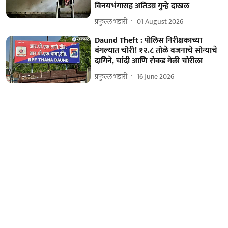
विनयभंगासह अतिउग्र गुन्हे दाखल
प्रफुल्ल भंडारी
01 August 2026
Daund Theft : पोलिस निरीक्षकाच्या
बंगल्यात चोरी! १२.८ तोळे वजनाचे सोन्याचे
दागिने, चांदी आणि रोकड गेली चोरीला
प्रफुल्ल भंडारी
16 June 2026