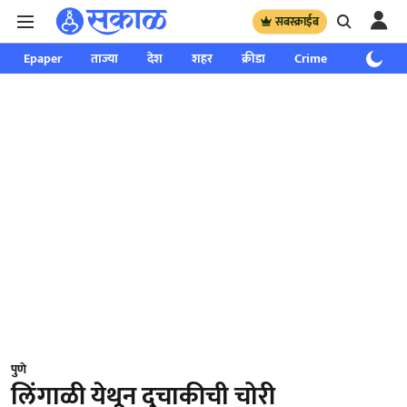
सबस्क्राईब
Epaper
ताज्या
देश
शहर
क्रीडा
Crime
साप्ताहिक
पुणे
लिंगाळी येथून दुचाकीची चोरी