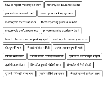
how to report motorcycle theft
motorcycle insurance claims
precautions against theft
motorcycle tracking systems
motorcycle theft statistics
theft reporting process in India
motorcycle theft awareness
private training academy theft
how to choose a secure parking spot
motorcycle recovery services
दौंड दुचाकी चोरी
लिंगाळी पोलिस माहिती
प्रथमेश जाडकर दुचाकी चोरी
पोलिस भरती तयारी
चोरीची फिर्याद कशी दाखल करावी
दुचाकी चा चोरट्यांबद्दल माहिती
सुरक्षेची उपाययोजना
लिंगाळीत दुचाकी चोरीची घटना
दौंडमधील चोरीची थोडकी
दुचाकी चोरीसाठी योग्य जागा
दुचाकी चोरीची आकडेवारी
लिंगाळी खासगी प्रशिक्षण संस्था