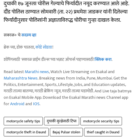
दुचाकी १७ जूनला चोरीस गेल्याचे फिर्यादीत नमूद करण्यात आले आहे.
दौंड पोलिस ठाण्यात सोमवारी (ता. २२) प्रथमेश जाडकर यांनी दिलेल्या
फिर्यादीनुसार पोलिसांनी अज्ञाताविरुद्ध चोरीचा गुन्हा दाखल केला.
सकाळ+ चे
सदस्य व्हा
ब्रेक घ्या, डोकं चालवा,
कोडे सोडवा
!
शॉपिंगसाठी 'सकाळ प्राईम डील्स'च्या भन्नाट ऑफर्स पाहण्यासाठी
क्लिक करा
.
Read latest
Marathi news
, Watch Live Streaming on Esakal and
Maharashtra News
. Breaking news from India, Pune, Mumbai. Get the
Politics, Entertainment, Sports, Lifestyle, Jobs, and Education updates,
मराठी ताज्या बातम्या, मराठी ब्रेकिंग न्यूज, मराठी ताज्या घडामोडी. And Live taja batmya
on Esakal Mobile App. Download the Esakal Marathi news Channel app
for
Android
and
IOS
.
motorcycle safety tips
दुचाकी सुरक्षेसाठी टिप्स
motorcycle security tips
motorcycle theft in Daund
Bajaj Pulsar stolen
thief caught in Daund