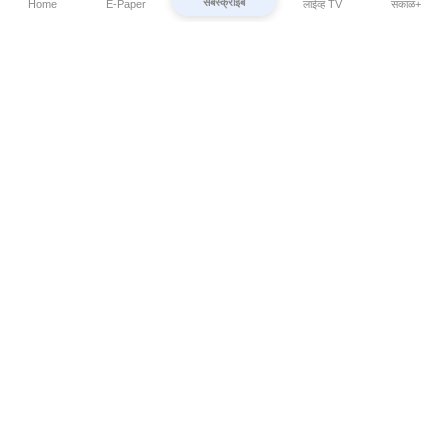
सबस्क्राईब
Home
E-Paper
लाईव्ह TV
सकाळ+
⌄
Marathi News
⌄
About Esakal
⌄
Digital Products
⌄
Sakal Programs
⌄
Print Products