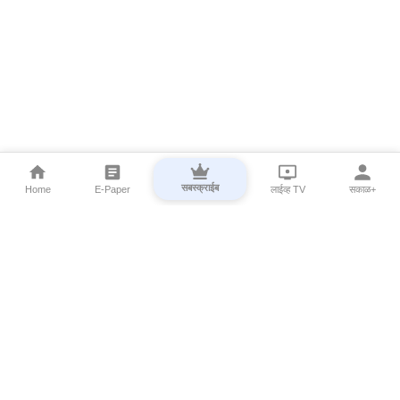
सबस्क्राईब
Home
E-Paper
लाईव्ह TV
सकाळ+
⌄
Marathi News