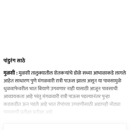
पांडुरंग साठे
मुळशी :
मुळशी तालुक्यातील शेतकऱ्यांचे डोळे सध्या आभाळाकडे लागले
आहेत साधारण पुणे मंगळवारी रात्री पाऊस झाला असून या पावसामुळे
धुळवाफेवरील भात बियाणे उगवणार नाही यासाठी आजून पावसाची
आवश्यकता आहे परंतु मंगळवारी रात्री पाऊस पडल्यानंतर पुन्हा
कडकडीत ऊन पडले आहे भात रोपांच्या उगवणीसाठी अद्यापही मोठ्या
पावसाची प्रतीक्षा प्रतीक्षा आहे.