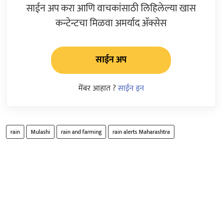
साईन अप करा आणि वाचकांसाठी लिहिलेल्या खास
कन्टेन्टचा मिळवा अमर्याद ॲक्सेस
साईन अप
मेंबर आहात ?
साईन इन
rain
Mulashi
rain and farming
rain alerts Maharashtra