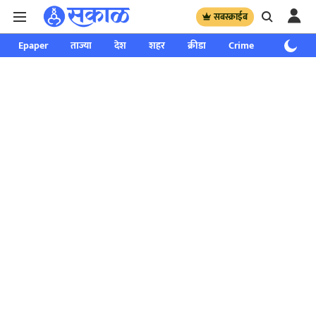
सबस्क्राईब
Epaper
ताज्या
देश
शहर
क्रीडा
Crime
साप्ताहिक