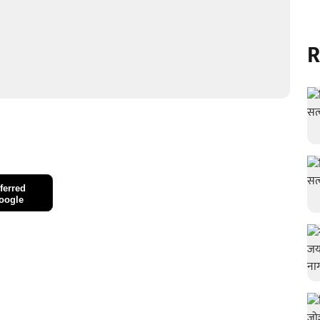
R
ferred
oogle