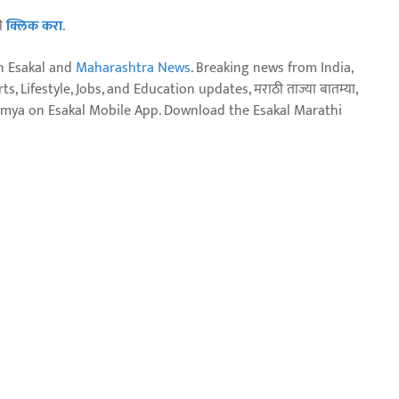
ठी
क्लिक करा
.
n Esakal and
Maharashtra News
. Breaking news from India,
, Lifestyle, Jobs, and Education updates, मराठी ताज्या बातम्या,
aja batmya on Esakal Mobile App. Download the Esakal Marathi