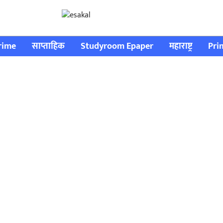
rime
साप्ताहिक
Studyroom Epaper
महाराष्ट्र
Pri