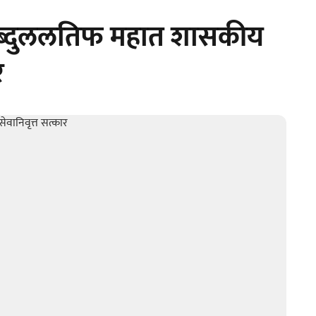
अब्दुललतिफ महात शासकीय
र