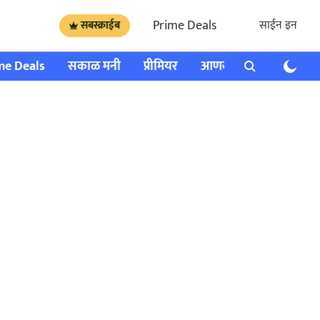
Prime Deals
साईन इन
सबस्क्राईब
me Deals
सकाळ मनी
प्रीमियर
आणखी
राशी भविष्य