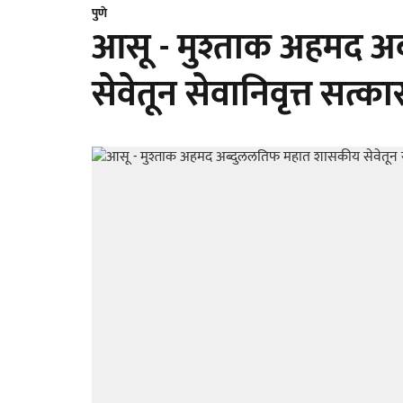
पुणे
आसू - मुश्ताक अहमद 
सेवेतून सेवानिवृत्त सत्का