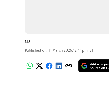
CD
Published on
:
11 March 2026, 12:41 pm
IST
Add as a pre
source on G