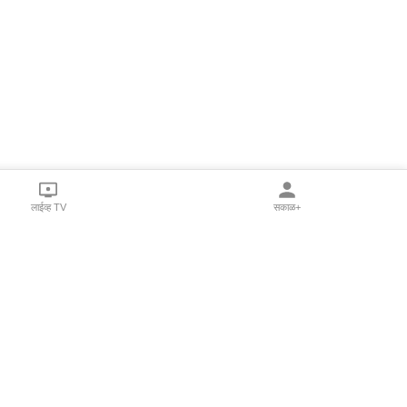
लाईव्ह TV
सकाळ+