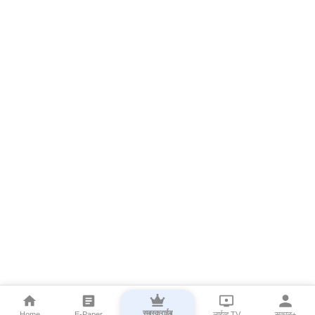
सबस्क्राईब
Home
E-Paper
लाईव्ह TV
सकाळ+