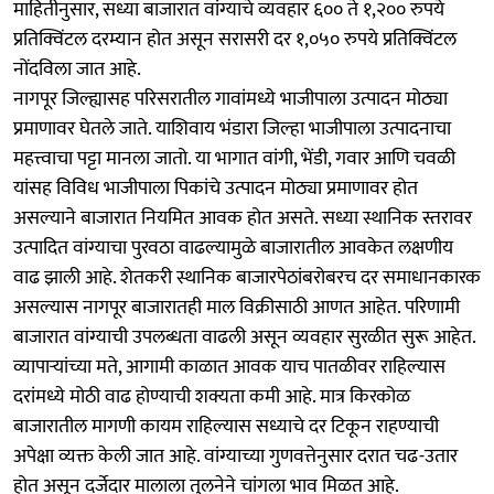
माहितीनुसार, सध्या बाजारात वांग्याचे व्यवहार ६०० ते १,२०० रुपये
प्रतिक्विंटल दरम्यान होत असून सरासरी दर १,०५० रुपये प्रतिक्विंटल
नोंदविला जात आहे.
नागपूर जिल्ह्यासह परिसरातील गावांमध्ये भाजीपाला उत्पादन मोठ्या
प्रमाणावर घेतले जाते. याशिवाय भंडारा जिल्हा भाजीपाला उत्पादनाचा
महत्त्वाचा पट्टा मानला जातो. या भागात वांगी, भेंडी, गवार आणि चवळी
यांसह विविध भाजीपाला पिकांचे उत्पादन मोठ्या प्रमाणावर होत
असल्याने बाजारात नियमित आवक होत असते. सध्या स्थानिक स्तरावर
उत्पादित वांग्याचा पुरवठा वाढल्यामुळे बाजारातील आवकेत लक्षणीय
वाढ झाली आहे. शेतकरी स्थानिक बाजारपेठांबरोबरच दर समाधानकारक
असल्यास नागपूर बाजारातही माल विक्रीसाठी आणत आहेत. परिणामी
बाजारात वांग्याची उपलब्धता वाढली असून व्यवहार सुरळीत सुरू आहेत.
व्यापाऱ्यांच्या मते, आगामी काळात आवक याच पातळीवर राहिल्यास
दरांमध्ये मोठी वाढ होण्याची शक्यता कमी आहे. मात्र किरकोळ
बाजारातील मागणी कायम राहिल्यास सध्याचे दर टिकून राहण्याची
अपेक्षा व्यक्त केली जात आहे. वांग्याच्या गुणवत्तेनुसार दरात चढ-उतार
होत असून दर्जेदार मालाला तुलनेने चांगला भाव मिळत आहे.