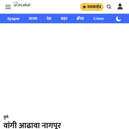
सबस्क्राईब
Epaper
ताज्या
देश
शहर
क्रीडा
Crime
साप्ताहिक
पुणे
वांगी आढावा नागपूर