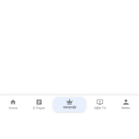
सबस्क्राईब
Home
E-Paper
लाईव्ह TV
सकाळ+