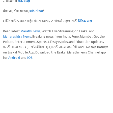
सकाळ+ चे
सदस्य व्हा
ब्रेक घ्या, डोकं चालवा,
कोडे सोडवा
!
शॉपिंगसाठी 'सकाळ प्राईम डील्स'च्या भन्नाट ऑफर्स पाहण्यासाठी
क्लिक करा
.
Read latest
Marathi news
, Watch Live Streaming on Esakal and
Maharashtra News
. Breaking news from India, Pune, Mumbai. Get the
Politics, Entertainment, Sports, Lifestyle, Jobs, and Education updates,
मराठी ताज्या बातम्या, मराठी ब्रेकिंग न्यूज, मराठी ताज्या घडामोडी. And Live taja batmya
on Esakal Mobile App. Download the Esakal Marathi news Channel app
for
Android
and
IOS
.