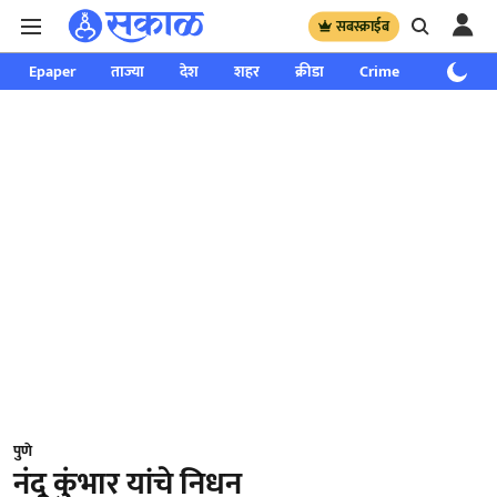
सबस्क्राईब
Epaper
ताज्या
देश
शहर
क्रीडा
Crime
साप्ताहिक
पुणे
नंदू कुंभार यांचे निधन