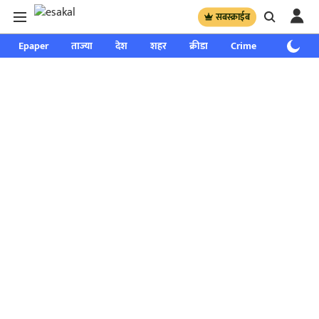
सबस्क्राईब
Epaper
ताज्या
देश
शहर
क्रीडा
Crime
साप्ताहिक