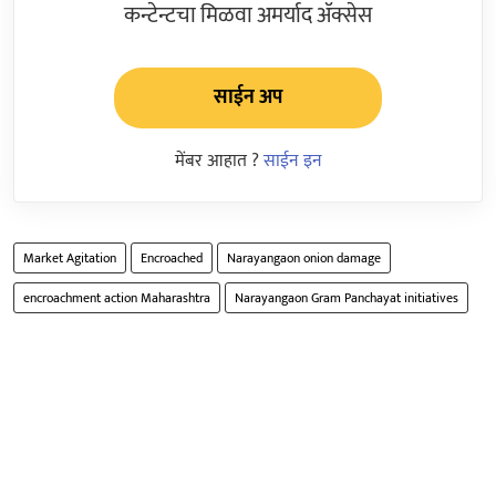
कन्टेन्टचा मिळवा अमर्याद ॲक्सेस
साईन अप
मेंबर आहात ?
साईन इन
Market Agitation
Encroached
Narayangaon onion damage
encroachment action Maharashtra
Narayangaon Gram Panchayat initiatives