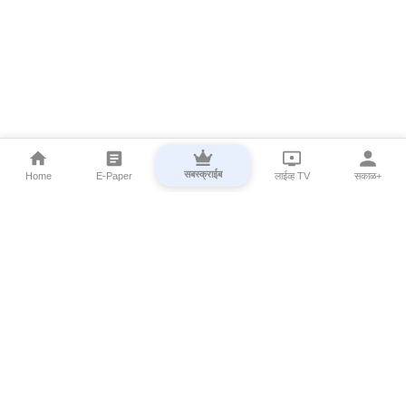
सबस्क्राईब
Home
E-Paper
लाईव्ह TV
सकाळ+
⌄
Marathi News
⌄
About Esakal