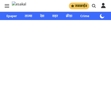
सबस्क्राईब
Epaper
ताज्या
देश
शहर
क्रीडा
Crime
साप्ताहिक