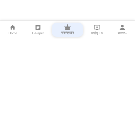
सबस्क्राईब
Home
E-Paper
लाईव्ह TV
सकाळ+
⌄
Marathi News
⌄
About Esakal
⌄
Digital Products
⌄
Sakal Programs