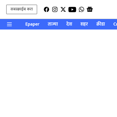
सबस्क्राईब करा
Epaper
ताज्या
देश
शहर
क्रीडा
C