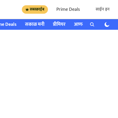
Prime Deals
साईन इन
सबस्क्राईब
me Deals
सकाळ मनी
प्रीमियर
आणखी
राशी भविष्य