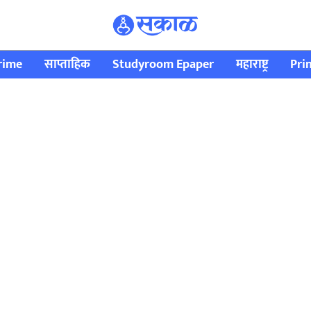
rime
साप्ताहिक
Studyroom Epaper
महाराष्ट्र
Pri