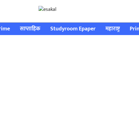
rime
साप्ताहिक
Studyroom Epaper
महाराष्ट्र
Pri