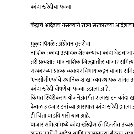
कांदा खरेदीचा फज्जा
केंद्राचे आदेशच नसल्याने राज्य सरकारच्या आदेशाच
मुकुंद पिंगळे : ॲग्रोवन वृत्तसेवा
नाशिक : कांदा उत्पादक शेतकऱ्यांचा कांदा थेट बाजा
तरी प्रत्यक्षात मात्र नाशिक जिल्ह्यातील बाजार समित्
सरकारच्या ग्राहक व्यवहार विभागाकडून बाजार समित्
‘एनसीसीएफ’चे स्थानिक शाखा व्यवस्थापक सांगत आह
कांदा खरेदी घोषणेचा फज्जा उडाला आहे.
किंमत स्थिरीकरण योजनेअंतर्गत २ लाख टन कांदा खरेदी
केवळ ३ हजार टनांच्या आसपास कांदा खरेदी झाला आहे
ही चिंता वाढविणारी बाब आहे.
बाजार समित्यांमध्ये कांदा खरेदीसाठी दिल्लीत उच्चस
शुल्क माफीचे आदेश आणि प्रशासनाच्या बैठका अशा सगळ