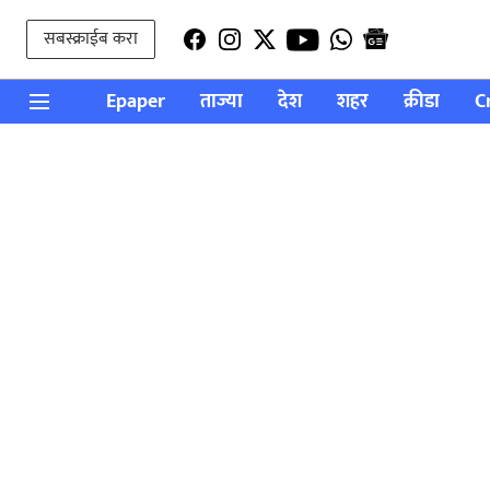
सबस्क्राईब करा
Epaper
ताज्या
देश
शहर
क्रीडा
C