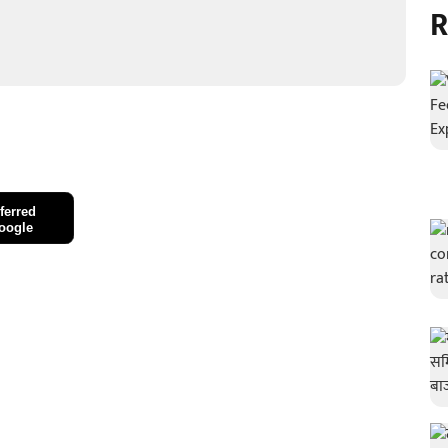
R
ferred
oogle