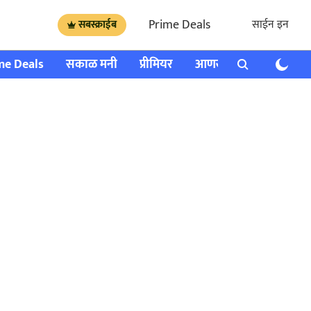
Prime Deals
साईन इन
सबस्क्राईब
me Deals
सकाळ मनी
प्रीमियर
आणखी
राशी भविष्य