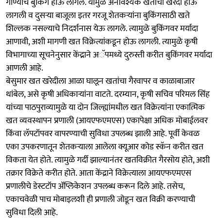
गोण्यांचे बुकिंग होऊ लागले. यामुळे अनावश्यक खतांची खरेदी होऊ
लागली व दुसऱ्या बाजूला इतर गरजू शेतकऱ्यांना बुकिंगसाठी खते
शिल्लक नसल्याचे निदर्शनास येऊ लागले. त्यामुळे बुकिंगवर मर्यादा
आणावी, अशी मागणी खत विक्रेत्यांकडून होऊ लागली. त्यामुळे कृषी
विभागाच्या सूचनेनुसार केंद्राने अॅपमध्ये दुरुस्ती करीत बुकिंगवर मर्यादा
आणली आहे.
बेसुमार खत खरेदीला आळा घालून खतांचा गैरवापर व काळाबाजार
थांबेल, असे कृषी अधिकाऱ्यांना वाटते. दरम्यान, कृषी सचिव परिमल सिंह
यांच्या पाठपुराव्यामुळे या दोन जिल्ह्यांमधील खत विक्रेत्यांना एकात्मिक
खत व्यवस्थापन प्रणाली (आयएफएमएस) एकापेक्षा अधिक मोबाईलवर
किंवा लॅपटॉपवर वापरण्याची सुविधा उपलब्ध झाली आहे. पूर्वी केवळ
एका उपकरणातून शेतकऱ्याला आलेला क्यूआर कोड स्कॅन करीत खत
विकता येत होते. त्यामुळे गर्दी झाल्यानंतर खतविक्रीत गैरसोय होते, अशी
तक्रार विक्रेते करीत होते. आता केंद्राने विक्रेत्याला आयएफएमएस
प्रणालीचे डेस्टटॉप ॲप्लिकेशन उपलब्ध करून दिले आहे. तसेच,
एकाचवेळी पाच मोबाइलशी ही प्रणाली जोडून खत विक्री करण्याची
सुविधा दिली आहे.