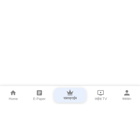
सबस्क्राईब
Home
E-Paper
लाईव्ह TV
सकाळ+