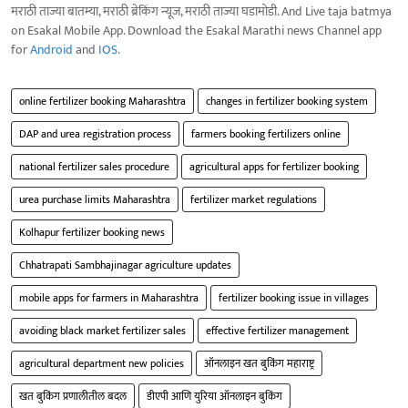
मराठी ताज्या बातम्या, मराठी ब्रेकिंग न्यूज, मराठी ताज्या घडामोडी. And Live taja batmya
on Esakal Mobile App. Download the Esakal Marathi news Channel app
for
Android
and
IOS
.
online fertilizer booking Maharashtra
changes in fertilizer booking system
DAP and urea registration process
farmers booking fertilizers online
national fertilizer sales procedure
agricultural apps for fertilizer booking
urea purchase limits Maharashtra
fertilizer market regulations
Kolhapur fertilizer booking news
Chhatrapati Sambhajinagar agriculture updates
mobile apps for farmers in Maharashtra
fertilizer booking issue in villages
avoiding black market fertilizer sales
effective fertilizer management
agricultural department new policies
ऑनलाइन खत बुकिंग महाराष्ट्र
खत बुकिंग प्रणालीतील बदल
डीएपी आणि युरिया ऑनलाइन बुकिंग