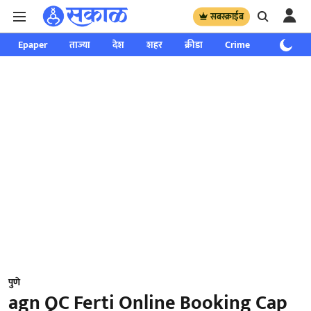
सबस्क्राईब
Epaper
ताज्या
देश
शहर
क्रीडा
Crime
साप्ताहिक
पुणे
agn QC Ferti Online Booking Cap