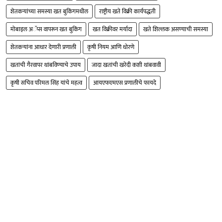
शेतकऱ्यांच्या समस्या खत बुकिंगमधील
राष्ट्रीय खते विक्री कार्यपद्धती
मोबाइल अॅप्स वापरून खत बुकिंग
खत विक्रीवर मर्यादा
खते शिल्लक असण्याची समस्या
शेतकऱ्यांना आधार देणारी प्रणाली
कृषी नियम आणि धोरणे
खतांची गैरवापर थांबविण्याचे उपाय
जादा खतांची खरेदी कशी थांबवावी
कृषी सचिव परिमल सिंह यांचे महत्व
आयएफएमएस प्रणालीचे फायदे