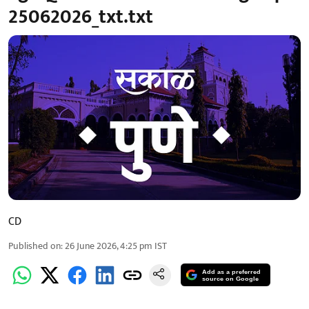
25062026_txt.txt
CD
Published on
:
26 June 2026, 4:25 pm
IST
Add as a preferred
source on Google