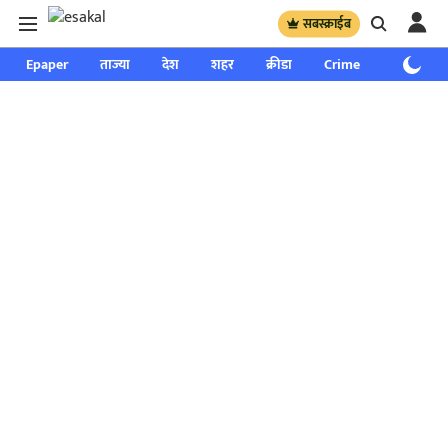
सबस्क्राईब
Epaper
ताज्या
देश
शहर
क्रीडा
Crime
साप्ताहिक