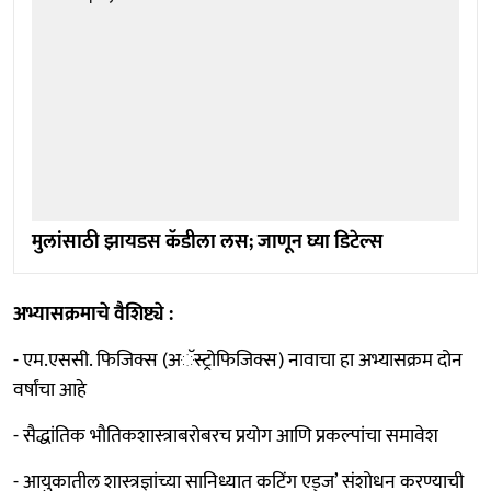
मुलांसाठी झायडस कॅडीला लस; जाणून घ्या डिटेल्स
अभ्यासक्रमाचे वैशिष्ट्ये :
- एम.एससी. फिजिक्स (अॅस्ट्रोफिजिक्स) नावाचा हा अभ्यासक्रम दोन
वर्षांचा आहे
- सैद्धांतिक भौतिकशास्त्राबरोबरच प्रयोग आणि प्रकल्पांचा समावेश
- आयुकातील शास्त्रज्ञांच्या सानिध्यात कटिंग एड्ज’ संशोधन करण्याची