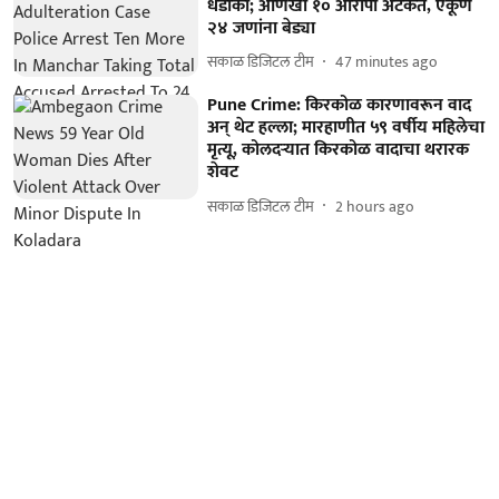
धडाका; आणखी १० आरोपी अटकेत, एकूण
२४ जणांना बेड्या
सकाळ डिजिटल टीम
47 minutes ago
Pune Crime: किरकोळ कारणावरून वाद
अन् थेट हल्ला; मारहाणीत ५९ वर्षीय महिलेचा
मृत्यू, कोलदऱ्यात किरकोळ वादाचा थरारक
शेवट
सकाळ डिजिटल टीम
2 hours ago