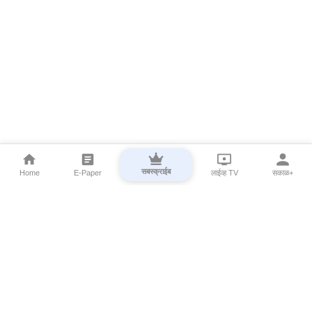
सबस्क्राईब
Home
E-Paper
लाईव्ह TV
सकाळ+
⌄
Marathi News