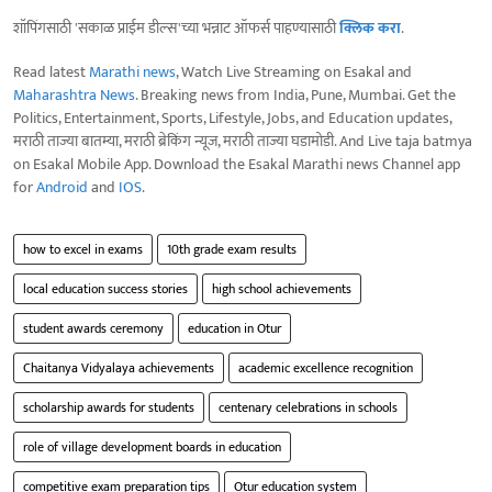
शॉपिंगसाठी 'सकाळ प्राईम डील्स'च्या भन्नाट ऑफर्स पाहण्यासाठी
क्लिक करा
.
Read latest
Marathi news
, Watch Live Streaming on Esakal and
Maharashtra News
. Breaking news from India, Pune, Mumbai. Get the
Politics, Entertainment, Sports, Lifestyle, Jobs, and Education updates,
मराठी ताज्या बातम्या, मराठी ब्रेकिंग न्यूज, मराठी ताज्या घडामोडी. And Live taja batmya
on Esakal Mobile App. Download the Esakal Marathi news Channel app
for
Android
and
IOS
.
how to excel in exams
10th grade exam results
local education success stories
high school achievements
student awards ceremony
education in Otur
Chaitanya Vidyalaya achievements
academic excellence recognition
scholarship awards for students
centenary celebrations in schools
role of village development boards in education
competitive exam preparation tips
Otur education system