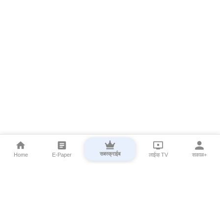
सबस्क्राईब
Home
E-Paper
लाईव्ह TV
सकाळ+