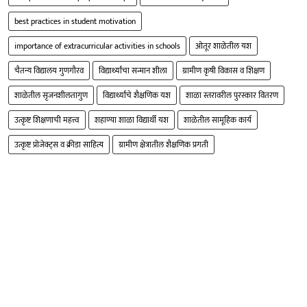
best practices in student motivation
importance of extracurricular activities in schools
ओतूर शाळेतील यश
चैतन्य विद्यालय गुणगौरव
विद्यार्थ्यांचा सन्मान शीला
ग्रामीण कृषी विकास व शिक्षण
शाळेतील सृजनशीलतागुण
विद्यार्थ्यांचे शैक्षणिक यश
शाळा स्तरावरील पुरस्कार वितरण
उत्कृष्ट शिक्षणाची महत्त्व
शहाण्या शाळा विद्यार्थी यश
शाळेतील सामूहिक कार्य
उत्कृष्ट प्रोजेक्ट्स व क्रीडा साहित्य
ग्रामीण क्षेत्रातील शैक्षणिक प्रगती