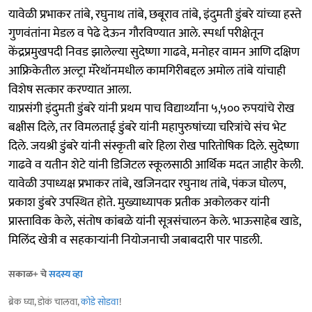
यावेळी प्रभाकर तांबे, रघुनाथ तांबे, छबूराव तांबे, इंदुमती डुंबरे यांच्या हस्ते
गुणवंतांना मेडल व पेढे देऊन गौरविण्यात आले. स्पर्धा परीक्षेतून
केंद्रप्रमुखपदी निवड झालेल्या सुदेष्णा गाढवे, मनोहर वामन आणि दक्षिण
आफ्रिकेतील अल्ट्रा मॅरेथॉनमधील कामगिरीबद्दल अमोल तांबे यांचाही
विशेष सत्कार करण्यात आला.
याप्रसंगी इंदुमती डुंबरे यांनी प्रथम पाच विद्यार्थ्यांना ५,५०० रुपयांचे रोख
बक्षीस दिले, तर विमलताई डुंबरे यांनी महापुरुषांच्या चरित्रांचे संच भेट
दिले. जयश्री डुंबरे यांनी संस्कृती बारे हिला रोख पारितोषिक दिले. सुदेष्णा
गाढवे व यतीन शेटे यांनी डिजिटल स्कूलसाठी आर्थिक मदत जाहीर केली.
यावेळी उपाध्यक्ष प्रभाकर तांबे, खजिनदार रघुनाथ तांबे, पंकज घोलप,
प्रकाश डुंबरे उपस्थित होते. मुख्याध्यापक प्रतीक अकोलकर यांनी
प्रास्ताविक केले, संतोष कांबळे यांनी सूत्रसंचालन केले. भाऊसाहेब खाडे,
मिलिंद खेत्री व सहकाऱ्यांनी नियोजनाची जबाबदारी पार पाडली.
सकाळ+ चे
सदस्य व्हा
ब्रेक घ्या, डोकं चालवा,
कोडे सोडवा
!