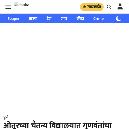
सबस्क्राईब
Epaper
ताज्या
देश
शहर
क्रीडा
Crime
साप्ताहिक
पुणे
ओतूरच्या चैतन्य विद्यालयात गुणवंतांचा