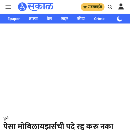
सबस्क्राईब
Epaper
ताज्या
देश
शहर
क्रीडा
Crime
साप्ताहिक
पुणे
पेसा मोबिलायझर्सची पदे रद्द करू नका