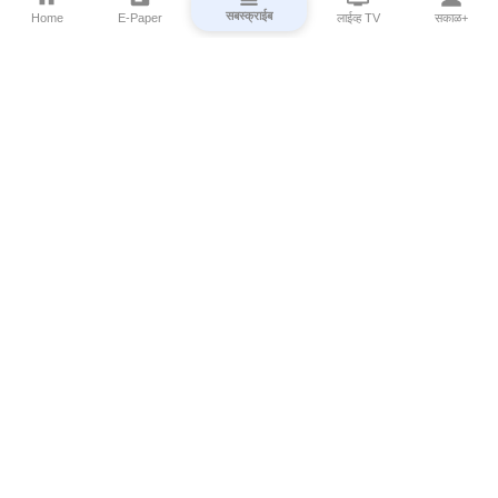
सबस्क्राईब
Home
E-Paper
लाईव्ह TV
सकाळ+
⌄
Marathi News
⌄
About Esakal
⌄
Digital Products
⌄
Sakal Programs
⌄
Print Products