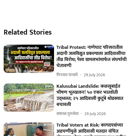
Related Stories
Tribal Protest: नाणेघाट परिसरातील
अदानी जलविद्युत प्रकल्पाला आदिवासींचा
तीव्र विरोध; पेसा ग्रामसभांमार्फत संघर्षाची
चेतावणी
मिननाथ पानसरे
29 July 2026
Kalusubai Landslide: कळसूबाईत
भीषण भूस्खलन! ५० एकर भातशेती
उद्ध्वस्त; २५ आदिवासी कुटुंबे थोडक्यात
बचावली
सकाळ वृत्तसेवा
29 July 2026
Tribal Voters at Risk: कागदपत्रांच्या
अडचणींमुळे आदिवासी मतदार वंचित