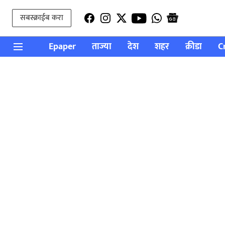
सबस्क्राईब करा
Epaper
ताज्या
देश
शहर
क्रीडा
C