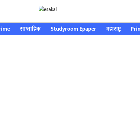
rime
साप्ताहिक
Studyroom Epaper
महाराष्ट्र
Pri