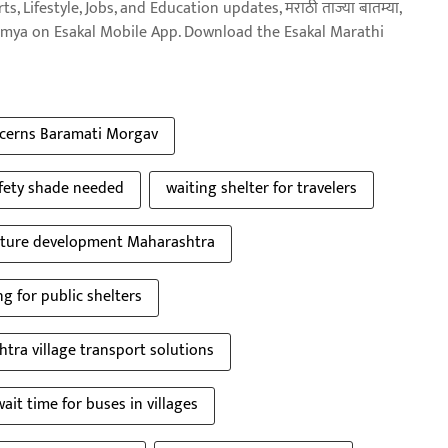
, Lifestyle, Jobs, and Education updates, मराठी ताज्या बातम्या,
aja batmya on Esakal Mobile App. Download the Esakal Marathi
ncerns Baramati Morgav
fety shade needed
waiting shelter for travelers
ucture development Maharashtra
g for public shelters
tra village transport solutions
wait time for buses in villages