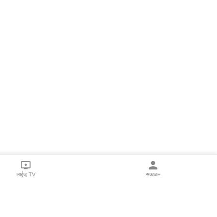
लाईव्ह TV
सकाळ+