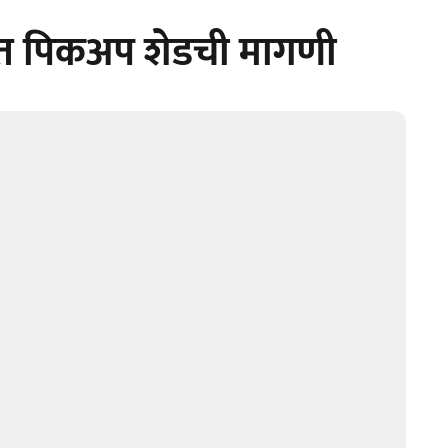
ीत पिकअप शेडची मागणी