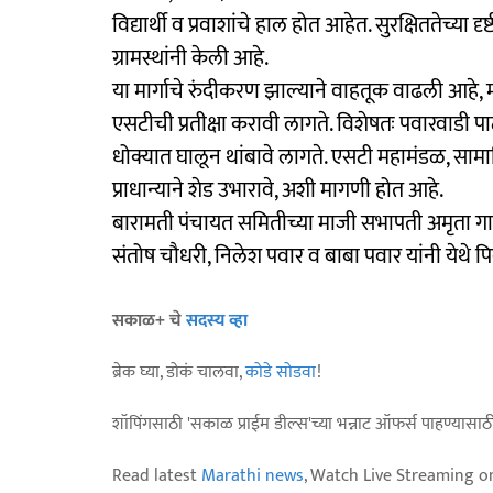
विद्यार्थी व प्रवाशांचे हाल होत आहेत. सुरक्षिततेच्या
ग्रामस्थांनी केली आहे.
या मार्गाचे रुंदीकरण झाल्याने वाहतूक वाढली आहे, मा
एसटीची प्रतीक्षा करावी लागते. विशेषतः पवारवाडी पाट
धोक्यात घालून थांबावे लागते. एसटी महामंडळ, सामा
प्राधान्याने शेड उभारावे, अशी मागणी होत आहे.
बारामती पंचायत समितीच्या माजी सभापती अमृता गारड
संतोष चौधरी, निलेश पवार व बाबा पवार यांनी येथे
सकाळ+ चे
सदस्य व्हा
ब्रेक घ्या, डोकं चालवा,
कोडे सोडवा
!
शॉपिंगसाठी 'सकाळ प्राईम डील्स'च्या भन्नाट ऑफर्स पाहण्यासा
Read latest
Marathi news
, Watch Live Streaming o