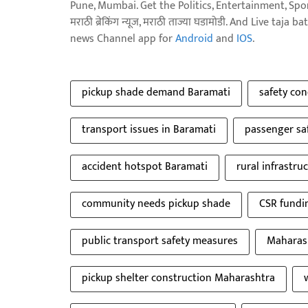
Pune, Mumbai. Get the Politics, Entertainment, Sports
मराठी ब्रेकिंग न्यूज, मराठी ताज्या घडामोडी. And Live t
news Channel app for
Android
and
IOS
.
pickup shade demand Baramati
safety co
transport issues in Baramati
passenger sa
accident hotspot Baramati
rural infrastr
community needs pickup shade
CSR fundin
public transport safety measures
Maharash
pickup shelter construction Maharashtra