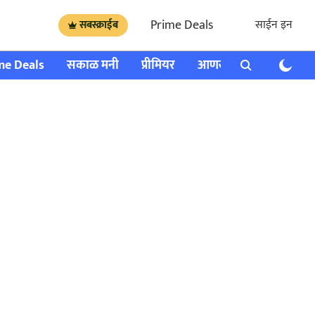
Prime Deals
साईन इन
सबस्क्राईब
me Deals
सकाळ मनी
प्रीमियर
आणखी
राशी भविष्य