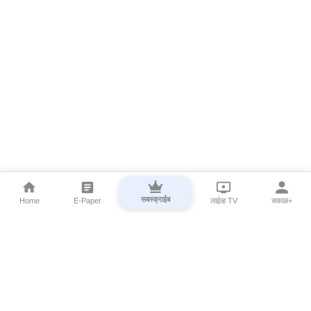
सबस्क्राईब
Home
E-Paper
लाईव्ह TV
सकाळ+