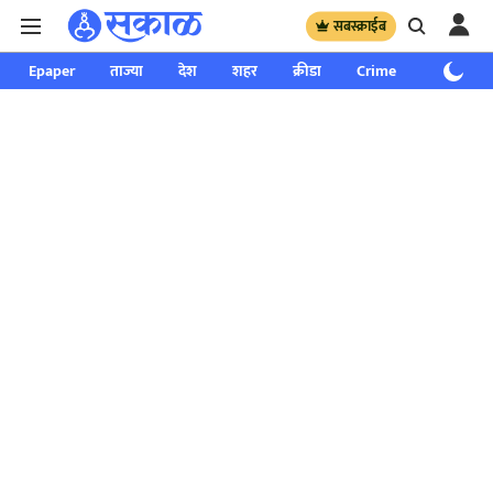
सबस्क्राईब
Epaper
ताज्या
देश
शहर
क्रीडा
Crime
साप्ताहिक