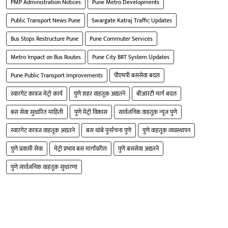
PMP Administration Notices
Pune Metro Developments
Public Transport News Pune
Swargate Katraj Traffic Updates
Bus Stops Restructure Pune
Pune Commuter Services
Metro Impact on Bus Routes
Pune City BRT System Updates
Pune Public Transport Improvements
पीएमपी बससेवा बदल
स्वारगेट कात्रज मेट्रो कार्य
पुणे शहर वाहतूक अद्यतने
बीआरटी मार्ग बदल
बस सेवा सुधारित माहिती
पुणे मेट्रो विकास
सार्वजनिक वाहतूक न्यूज पुणे
स्वारगेट कात्रज वाहतूक अद्यतने
बस थांबे पुनर्रचना पुणे
पुणे वाहतूक व्यवस्थापन
पुणे प्रवासी सेवा
मेट्रो प्रभाव बस मार्गांवरील
पुणे बससेवा अद्यतने
पुणे सार्वजनिक वाहतूक सुधारणा