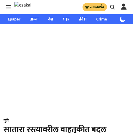
सबस्क्राईब
Epaper
ताज्या
देश
शहर
क्रीडा
Crime
साप्ताहिक
पुणे
सातारा रस्त्यावरील वाहतुकीत बदल