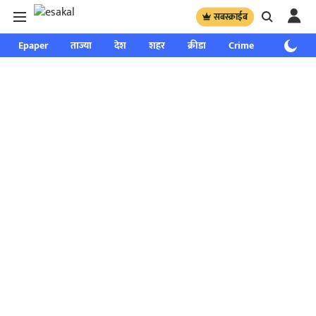
सबस्क्राईब
Epaper
ताज्या
देश
शहर
क्रीडा
Crime
साप्ताहिक