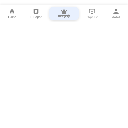
सबस्क्राईब
Home
E-Paper
लाईव्ह TV
सकाळ+
⌄
Marathi News
⌄
About Esakal
⌄
Digital Products
⌄
Sakal Programs
⌄
Print Products