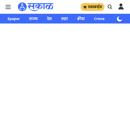
सबस्क्राईब
Epaper
ताज्या
देश
शहर
क्रीडा
Crime
साप्ताहिक