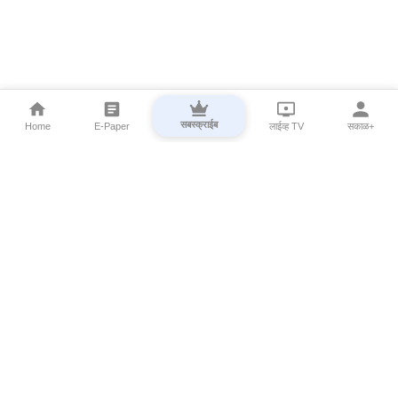
सबस्क्राईब
Home
E-Paper
लाईव्ह TV
सकाळ+
⌄
Marathi News
⌄
About Esakal