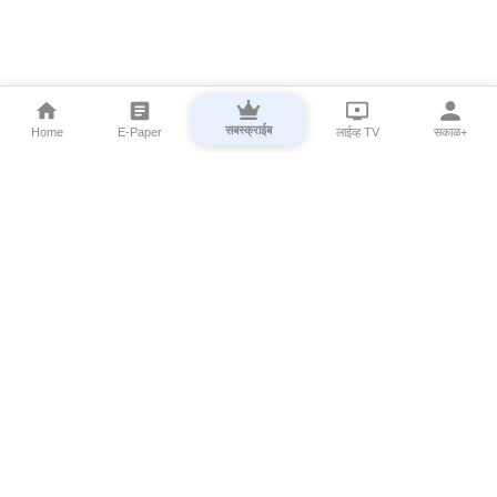
सबस्क्राईब
Home
E-Paper
लाईव्ह TV
सकाळ+
⌄
Marathi News
⌄
About Esakal
⌄
Digital Products