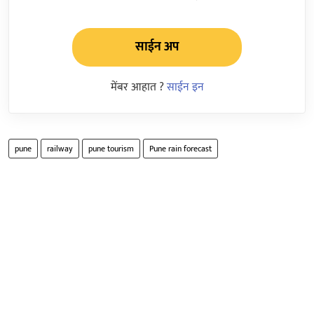
साईन अप
मेंबर आहात ?
साईन इन
pune
railway
pune tourism
Pune rain forecast