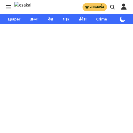
सबस्क्राईब
Epaper
ताज्या
देश
शहर
क्रीडा
Crime
साप्ताहिक