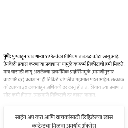
पुणे:
पुण्याहून धावणाऱ्या १२ रेल्वेला प्रीमियम तत्काळ कोटा लागू आहे.
ऐनवेळी प्रवास करणाऱ्या प्रवाशांना यामुळे कन्फर्म तिकीटाची हमी मिळते.
मात्र यासाठी लागू असलेल्या डायनॅमिक प्राईसिंगमुळे (मागणीनुसार
वाढणारे दर) प्रवाशांना ही तिकिटे चांगलीच महागात पडत आहेत. तत्काळ
कोट्याच्या ३० टक्क्यांहून अधिकचे दर लागू होतात, शिवाय ज्या प्रमाणात
सीट कमी होतात, त्याप्रमाणे तिकिटाचे दर वाढत जातात.
साईन अप करा आणि वाचकांसाठी लिहिलेल्या खास
कन्टेन्टचा मिळवा अमर्याद ॲक्सेस