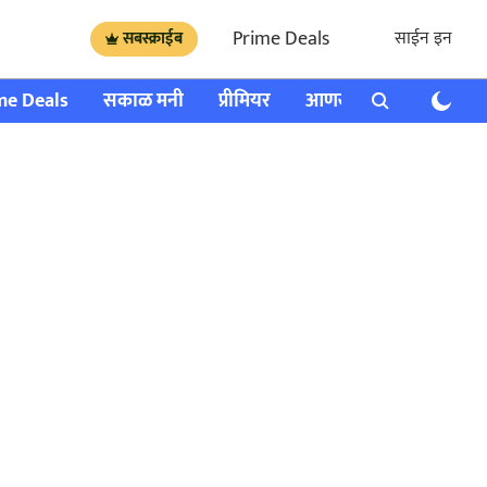
Prime Deals
साईन इन
सबस्क्राईब
me Deals
सकाळ मनी
प्रीमियर
आणखी
राशी भविष्य