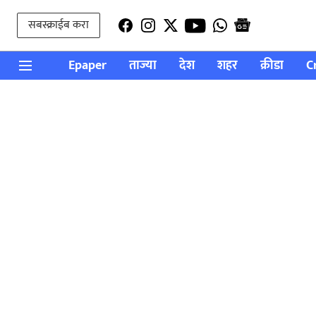
सबस्क्राईब करा
Epaper
ताज्या
देश
शहर
क्रीडा
C