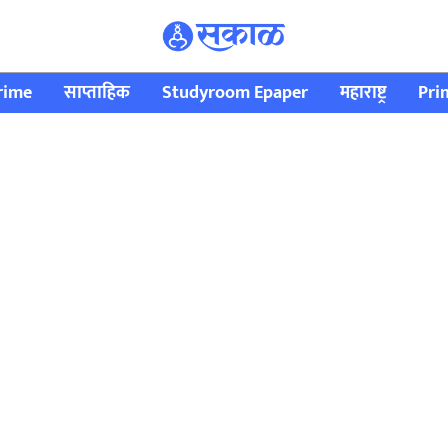
rime
साप्ताहिक
Studyroom Epaper
महाराष्ट्र
Pri