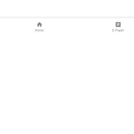
Home
E-Paper
Follow Us
Marathi News
Maharashtra N