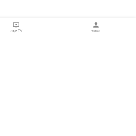
लाईव्ह TV
सकाळ+
l Programs
Print Products
Sakal Saptahik