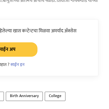
बापूजींच्या प्रतिमेचे प्राचार्य पळडॉ. शिवाजी गायकवाड यांच्या
ेल्या खास कन्टेन्टचा मिळवा अमर्याद ॲक्सेस
साईन अप
आहात ?
साईन इन
Birth Anniversary
College