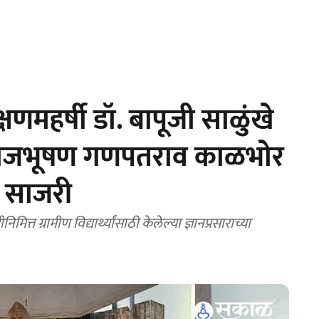
महर्षी डॉ. बापूजी साळुंखे
समाजभूषण गणपतराव काळभोर
त साजरी
मित्त ग्रामीण विद्यार्थ्यांसाठी केलेल्या ज्ञानप्रसाराच्या