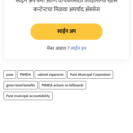
साईन अप करा आणि वाचकांसाठी लिहिलेल्या खास
कन्टेन्टचा मिळवा अमर्याद ॲक्सेस
साईन अप
मेंबर आहात ?
साईन इन
pune
PMRDA
cabinet expansion
Pune Municipal Corporation
green bond benefits
PMRDA actions on billboards
Pune municipal accountability