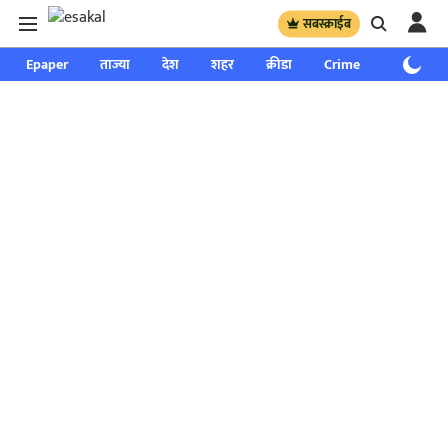
सबस्क्राईब
Epaper
ताज्या
देश
शहर
क्रीडा
Crime
साप्ताहिक