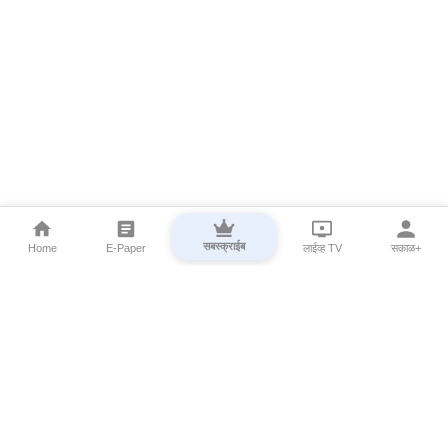
सबस्क्राईब
Home
E-Paper
लाईव्ह TV
सकाळ+
⌄
Marathi News