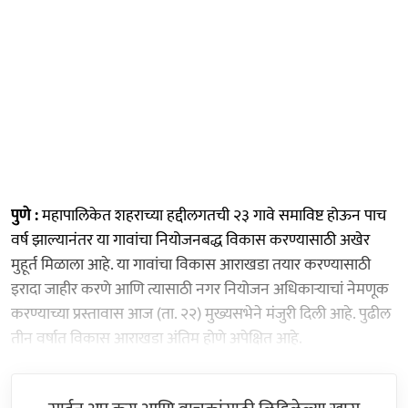
पुणे :
महापालिकेत शहराच्या हद्दीलगतची २३ गावे समाविष्ट होऊन पाच
वर्ष झाल्यानंतर या गावांचा नियोजनबद्ध विकास करण्यासाठी अखेर
मुहूर्त मिळाला आहे. या गावांचा विकास आराखडा तयार करण्यासाठी
इरादा जाहीर करणे आणि त्यासाठी नगर नियोजन अधिकाऱ्याचां नेमणूक
करण्याच्या प्रस्तावास आज (ता. २२) मुख्यसभेने मंजुरी दिली आहे. पुढील
तीन वर्षात विकास आराखडा अंतिम होणे अपेक्षित आहे.