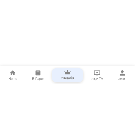
सबस्क्राईब
Home
E-Paper
लाईव्ह TV
सकाळ+