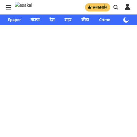
सबस्क्राईब
Epaper
ताज्या
देश
शहर
क्रीडा
Crime
साप्ताहिक