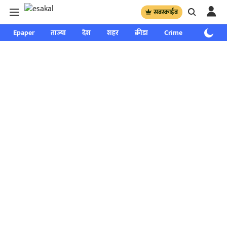
सबस्क्राईब
Epaper
ताज्या
देश
शहर
क्रीडा
Crime
साप्ताहिक