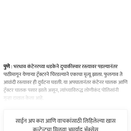
पुणे
: भरधाव कंटेनरच्या धडकेने दुचाकीस्वार रस्त्यावर पडल्यानंतर
पाठीमागून येणाऱ्या ट्रॅक्टरने चिरडल्याने एकाचा मृत्यू झाला. फुलगाव ते
आळंदी रस्त्यावर ही दुर्घटना घडली. या अपघातानंतर कंटेनर चालक आणि
ट्रॅक्टर चालक पसार झाले असून, त्यांच्याविरुद्ध लोणीकंद पोलिसांनी
गुन्हा दाखल केला आहे.
साईन अप करा आणि वाचकांसाठी लिहिलेल्या खास
कन्टेन्टचा मिळवा अमर्याद ॲक्सेस