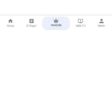
सबस्क्राईब
Home
E-Paper
लाईव्ह TV
सकाळ+
⌄
Marathi News
⌄
About Esakal
⌄
Digital Products
⌄
Sakal Programs