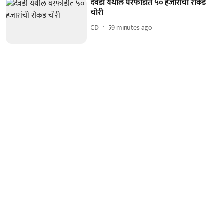
देवडी येथील घरफोडीत ५० हजारांची रोकड
चोरी
CD
59 minutes ago