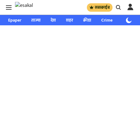
सबस्क्राईब
Epaper
ताज्या
देश
शहर
क्रीडा
Crime
साप्ताहिक