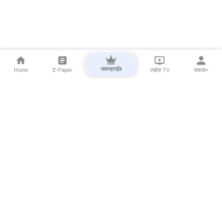
सबस्क्राईब
Home
E-Paper
लाईव्ह TV
सकाळ+
⌄
Marathi News
⌄
About Esakal
⌄
Digital Products