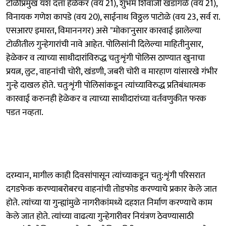
टोळीप्रमुख यश दत्ता हेळेकर (वय 21), शुभम शिवाजी खंडागळे (वय 21),
विनायक गणेश कापडे (वय 20), साईनाथ विठ्ठल पाटोळे (वय 23, सर्व रा.
एसआरए इमारत, विमाननगर) असे "मोका'नुसार कारवाई झालेल्या
टोळीतील गुन्हेगारांची नावे आहेत. पोलिसांनी दिलेल्या माहितीनुसार,
हेळेकर व त्याच्या साथीदारांविरुद्ध चतुःशृंगी पोलिस ठाण्यात खुनाचा
प्रयत्न, लुट, वाहनांची चोरी, खंडणी, जबरी चोरी व मारहाण यांसारखे गंभीर
गुन्हे दाखल होते. चतुःशृंगी पोलिसांकडून त्यांच्याविरुद्ध प्रतिबंधात्मक
कारवाई करुनही हेळेकर व त्याच्या साथीदारांच्या वर्तवणुकीत फरक
पडत नव्हता.
दरम्यान, मागील काही दिवसांपासून त्यांच्याकडून चतु:शृंगी परिसरात
दगडफेक करण्याबरोबरच वाहनांची तोडफोड करण्याचे प्रकार केले जात
होते. त्यांच्या या गुन्ह्यांमुळे नागरीकांमध्ये दहशत निर्माण करण्याचे काम
केले जात होते. त्यांच्या वाढत्या गुन्हेगारीवर नियंत्रण ठेवण्यासाठी