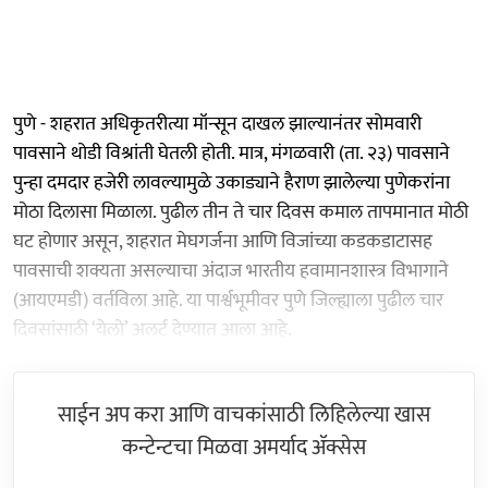
पुणे - शहरात अधिकृतरीत्या मॉन्सून दाखल झाल्यानंतर सोमवारी
पावसाने थोडी विश्रांती घेतली होती. मात्र, मंगळवारी (ता. २३) पावसाने
पुन्हा दमदार हजेरी लावल्यामुळे उकाड्याने हैराण झालेल्या पुणेकरांना
मोठा दिलासा मिळाला. पुढील तीन ते चार दिवस कमाल तापमानात मोठी
घट होणार असून, शहरात मेघगर्जना आणि विजांच्या कडकडाटासह
पावसाची शक्यता असल्याचा अंदाज भारतीय हवामानशास्त्र विभागाने
(आयएमडी) वर्तविला आहे. या पार्श्वभूमीवर पुणे जिल्ह्याला पुढील चार
दिवसांसाठी ‘येलो’ अलर्ट देण्यात आला आहे.
साईन अप करा आणि वाचकांसाठी लिहिलेल्या खास
कन्टेन्टचा मिळवा अमर्याद ॲक्सेस