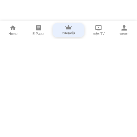
सबस्क्राईब
Home
E-Paper
लाईव्ह TV
सकाळ+
⌄
Marathi News
⌄
About Esakal
⌄
Digital Products