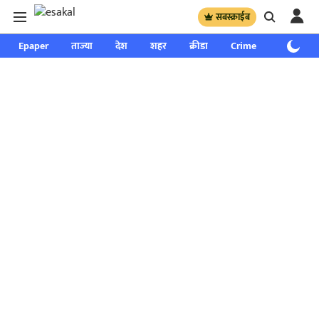
सबस्क्राईब
Epaper
ताज्या
देश
शहर
क्रीडा
Crime
साप्ताहिक