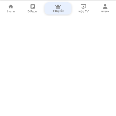
सबस्क्राईब
Home
E-Paper
लाईव्ह TV
सकाळ+
⌄
Marathi News
⌄
About Esakal
⌄
Digital Products
⌄
Sakal Programs
⌄
Print Products