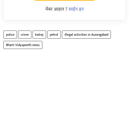
मेंबर आहात ?
साईन इन
police
crime
katraj
petrol
illegal activities in Aurangabad
Bharti Vidyapeeth news