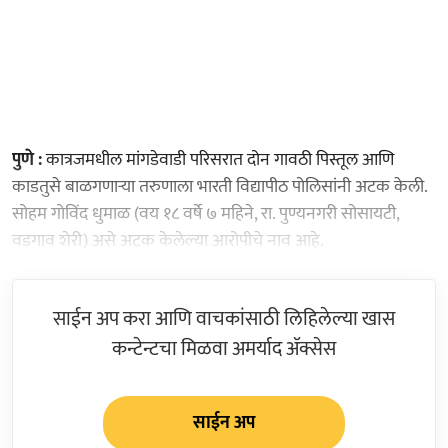
पुणे :
कात्रजमधील मांगडेवाडी परिसरात दोन गावठी पिस्तूल आणि
काडतुसे बाळगणाऱ्या तरुणाला भारती विद्यापीठ पोलिसांनी अटक केली.
सोहम गोविंद धुमाळ (वय १८ वर्षे ७ महिने, रा. पुण्यनगरी सोसायटी,
वडगाव शेरी) असे अटक केलेल्या आरोपीचे नाव आहे.
साईन अप करा आणि वाचकांसाठी लिहिलेल्या खास
कन्टेन्टचा मिळवा अमर्याद ॲक्सेस
साईन अप