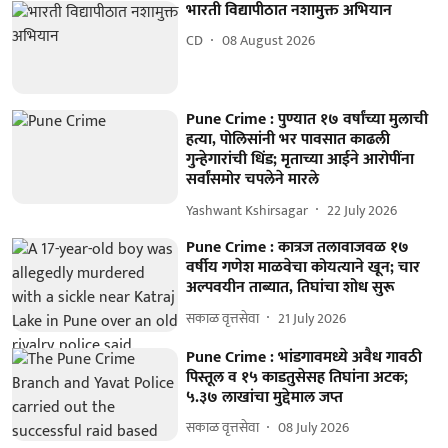
भारती विद्यापीठात नशामुक्त अभियान
CD
08 August 2026
Pune Crime : पुण्यात १७ वर्षांच्या मुलाची
हत्या, पोलिसांनी भर पावसात काढली
गुन्हेगारांची धिंड; मृताच्या आईने आरोपींना
सर्वांसमोर चपलेने मारले
Yashwant Kshirsagar
22 July 2026
Pune Crime : कात्रज तलावाजवळ १७
वर्षीय गणेश माळवेचा कोयत्याने खून; चार
अल्पवयीन ताब्यात, तिघांचा शोध सुरू
सकाळ वृत्तसेवा
21 July 2026
Pune Crime : भांडगावमध्ये अवैध गावठी
पिस्तूल व १५ काडतुसेसह तिघांना अटक;
५.३७ लाखांचा मुद्देमाल जप्त
सकाळ वृत्तसेवा
08 July 2026