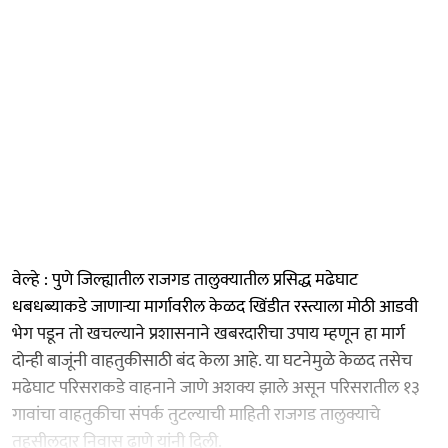
वेल्हे : पुणे जिल्ह्यातील राजगड तालुक्यातील प्रसिद्ध मढेघाट
धबधब्याकडे जाणाऱ्या मार्गावरील केळद खिंडीत रस्त्याला मोठी आडवी
भेग पडून तो खचल्याने प्रशासनाने खबरदारीचा उपाय म्हणून हा मार्ग
दोन्ही बाजूंनी वाहतुकीसाठी बंद केला आहे. या घटनेमुळे केळद तसेच
मढेघाट परिसराकडे वाहनाने जाणे अशक्य झाले असून परिसरातील १३
गावांचा वाहतुकीचा संपर्क तुटल्याची माहिती राजगड तालुक्याचे
तहसीलदार निवास ढाणे यांनी दिली.