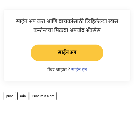
साईन अप करा आणि वाचकांसाठी लिहिलेल्या खास
कन्टेन्टचा मिळवा अमर्याद ॲक्सेस
साईन अप
मेंबर आहात ?
साईन इन
pune
rain
Pune rain alert