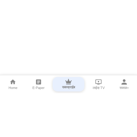
सबस्क्राईब
Home
E-Paper
लाईव्ह TV
सकाळ+