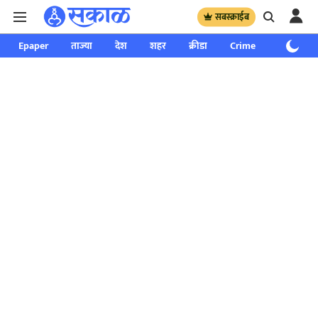
सबस्क्राईब
Epaper
ताज्या
देश
शहर
क्रीडा
Crime
साप्ताहिक