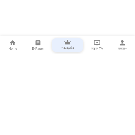
सबस्क्राईब
Home
E-Paper
लाईव्ह TV
सकाळ+
⌄
Marathi News
⌄
About Esakal
⌄