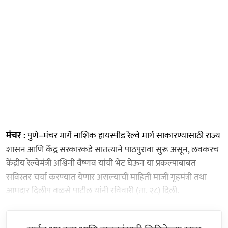
मंचर :
पुणे–मंचर मार्गे नाशिक हायस्पीड रेल्वे मार्ग साकारण्यासाठी राज्य
शासन आणि केंद्र सरकारकडे सातत्याने पाठपुरावा सुरू असून, लवकरच
केंद्रीय रेल्वेमंत्री अश्विनी वैष्णव यांची भेट घेऊन या प्रकल्पाबाबत
सविस्तर चर्चा करण्यात येणार असल्याची माहिती माजी गृहमंत्री तथा
आमदार दिलीप वळसे पाटील यांनी रविवारी (ता. २८) दिली.