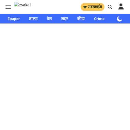
सबस्क्राईब
Epaper
ताज्या
देश
शहर
क्रीडा
Crime
साप्ताहिक