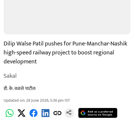
Dilip Walse Patil pushes for Pune-Manchar-Nashik
high-speed railway project to boost regional
development
Sakal
डी. के. वळसे पाटील
Updated on
:
28 June 2026, 5:36 pm
IST
Add as a preferred
source on Google