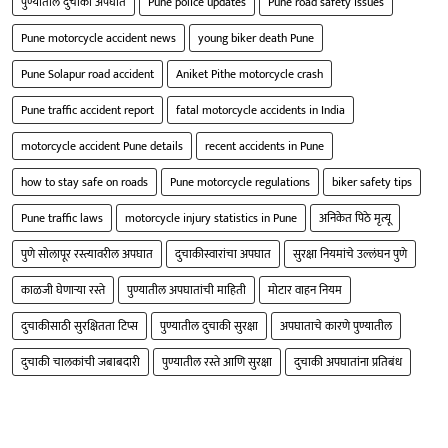
पुण्यातील दुचाकी अपघात
Pune police updates
Pune road safety issues
Pune motorcycle accident news
young biker death Pune
Pune Solapur road accident
Aniket Pithe motorcycle crash
Pune traffic accident report
fatal motorcycle accidents in India
motorcycle accident Pune details
recent accidents in Pune
how to stay safe on roads
Pune motorcycle regulations
biker safety tips
Pune traffic laws
motorcycle injury statistics in Pune
अनिकेत पिठे मृत्यू
पुणे सोलापूर रस्त्यावरील अपघात
दुचाकीस्वारांचा अपघात
सुरक्षा नियमांचे उल्लंघन पुणे
काळजी घेणाऱ्या रस्ते
पुण्यातील अपघातांची माहिती
मोटार वाहन नियम
दुचाकीसाठी सुरक्षितता टिप्स
पुण्यातील दुचाकी सुरक्षा
अपघाताचे कारणे पुण्यातील
दुचाकी चालकांची जबाबदारी
पुण्यातील रस्ते आणि सुरक्षा
दुचाकी अपघातांना प्रतिबंध