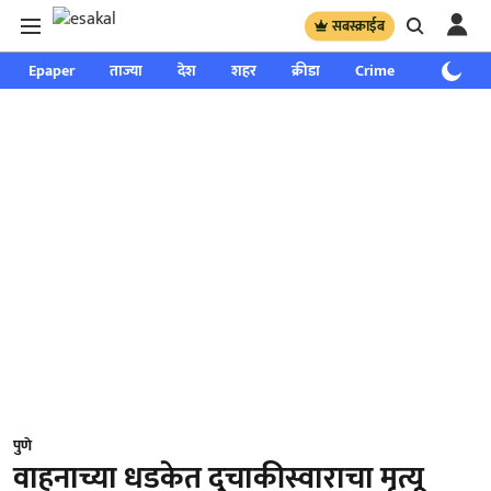
सबस्क्राईब
Epaper
ताज्या
देश
शहर
क्रीडा
Crime
साप्ताहिक
पुणे
वाहनाच्या धडकेत दुचाकीस्वाराचा मृत्यू