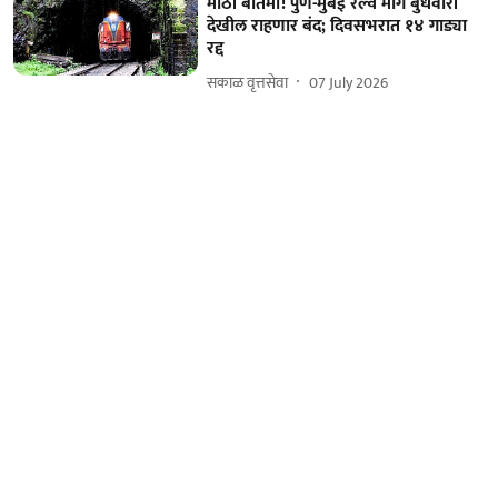
मोठी बातमी! पुणे-मुंबई रेल्वे मार्ग बुधवारी
देखील राहणार बंद; दिवसभरात १४ गाड्या
रद्द
सकाळ वृत्तसेवा
07 July 2026