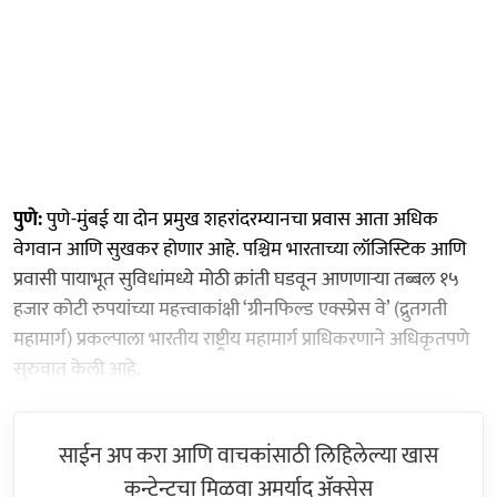
पुणे:
पुणे-मुंबई या दोन प्रमुख शहरांदरम्यानचा प्रवास आता अधिक
वेगवान आणि सुखकर होणार आहे. पश्चिम भारताच्या लॉजिस्टिक आणि
प्रवासी पायाभूत सुविधांमध्ये मोठी क्रांती घडवून आणणाऱ्या तब्बल १५
हजार कोटी रुपयांच्या महत्त्वाकांक्षी ‘ग्रीनफिल्ड एक्स्प्रेस वे’ (द्रुतगती
महामार्ग) प्रकल्पाला भारतीय राष्ट्रीय महामार्ग प्राधिकरणाने अधिकृतपणे
सुरुवात केली आहे.
साईन अप करा आणि वाचकांसाठी लिहिलेल्या खास
कन्टेन्टचा मिळवा अमर्याद ॲक्सेस