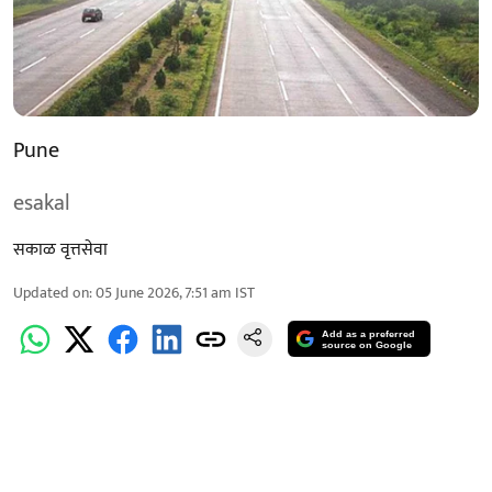
Pune
esakal
सकाळ वृत्तसेवा
Updated on
:
05 June 2026, 7:51 am
IST
Add as a preferred
source on Google