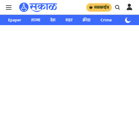
सबस्क्राईब
Epaper
ताज्या
देश
शहर
क्रीडा
Crime
साप्ताहिक