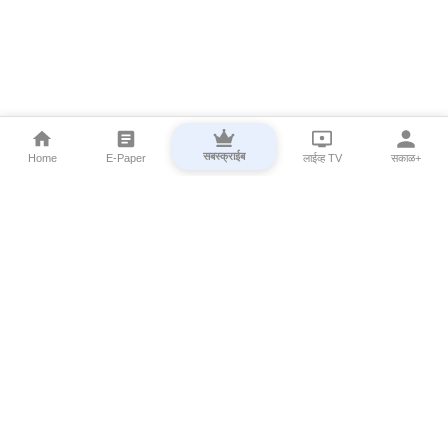
सबस्क्राईब
Home
E-Paper
लाईव्ह TV
सकाळ+
⌄
Marathi News
⌄
About Esakal