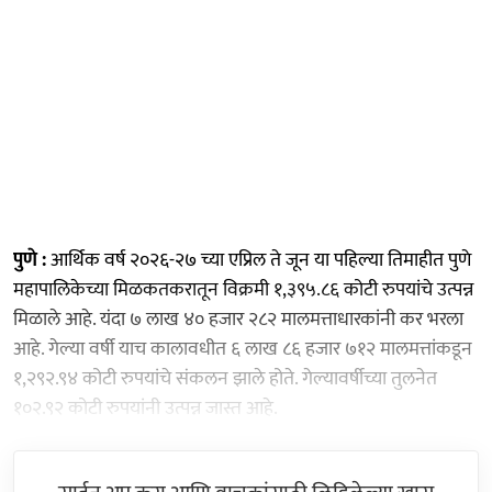
पुणे :
आर्थिक वर्ष २०२६-२७ च्या एप्रिल ते जून या पहिल्या तिमाहीत पुणे
महापालिकेच्या मिळकतकरातून विक्रमी १,३९५.८६ कोटी रुपयांचे उत्पन्न
मिळाले आहे. यंदा ७ लाख ४० हजार २८२ मालमत्ताधारकांनी कर भरला
आहे. गेल्या वर्षी याच कालावधीत ६ लाख ८६ हजार ७१२ मालमत्तांकडून
१,२९२.९४ कोटी रुपयांचे संकलन झाले होते. गेल्यावर्षीच्या तुलनेत
१०२.९२ कोटी रुपयांनी उत्पन्न जास्त आहे.