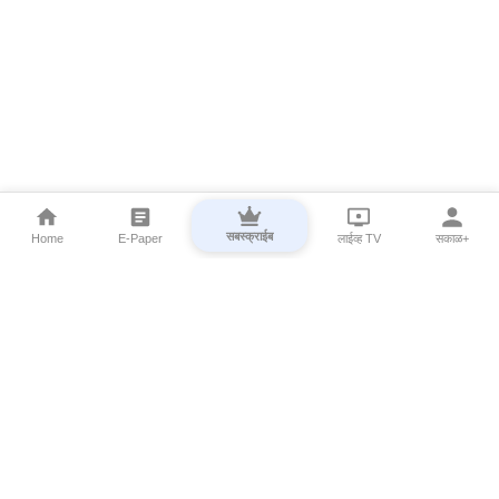
सबस्क्राईब
Home
E-Paper
लाईव्ह TV
सकाळ+
⌄
Marathi News