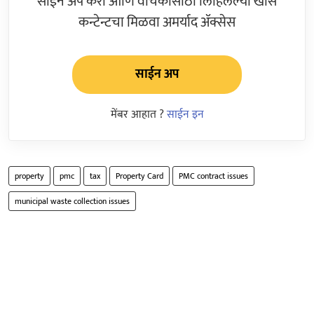
साईन अप करा आणि वाचकांसाठी लिहिलेल्या खास
कन्टेन्टचा मिळवा अमर्याद ॲक्सेस
साईन अप
मेंबर आहात ?
साईन इन
property
pmc
tax
Property Card
PMC contract issues
municipal waste collection issues