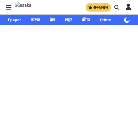
सबस्क्राईब
Epaper
ताज्या
देश
शहर
क्रीडा
Crime
साप्ताहिक