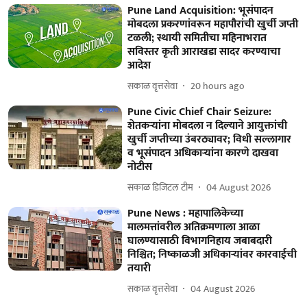
Pune Land Acquisition: भूसंपादन
मोबदला प्रकरणांवरून महापौरांची खुर्ची जप्ती
टळली; स्थायी समितीचा महिनाभरात
सविस्तर कृती आराखडा सादर करण्याचा
आदेश
सकाळ वृत्तसेवा
20 hours ago
Pune Civic Chief Chair Seizure:
शेतकऱ्यांना मोबदला न दिल्याने आयुक्तांची
खुर्ची जप्तीच्या उंबरठ्यावर; विधी सल्लागार
व भूसंपादन अधिकाऱ्यांना कारणे दाखवा
नोटीस
सकाळ डिजिटल टीम
04 August 2026
Pune News : महापालिकेच्या
मालमत्तांवरील अतिक्रमणाला आळा
घालण्यासाठी विभागनिहाय जबाबदारी
निश्चित; निष्काळजी अधिकाऱ्यांवर कारवाईची
तयारी
सकाळ वृत्तसेवा
04 August 2026