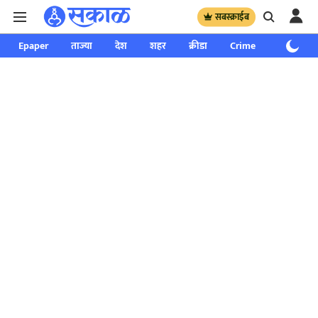
सबस्क्राईब
Epaper
ताज्या
देश
शहर
क्रीडा
Crime
साप्ताहिक