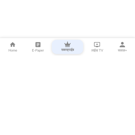
सबस्क्राईब
Home
E-Paper
लाईव्ह TV
सकाळ+
⌄
Marathi News
⌄
About Esakal