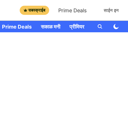
Prime Deals
सबस्क्राईब
साईन इन
Prime Deals
सकाळ मनी
प्रीमियर
आणखी
राशी भव