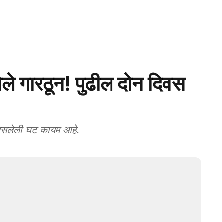
े गारठून! पुढील दोन दिवस
असलेली घट कायम आहे.