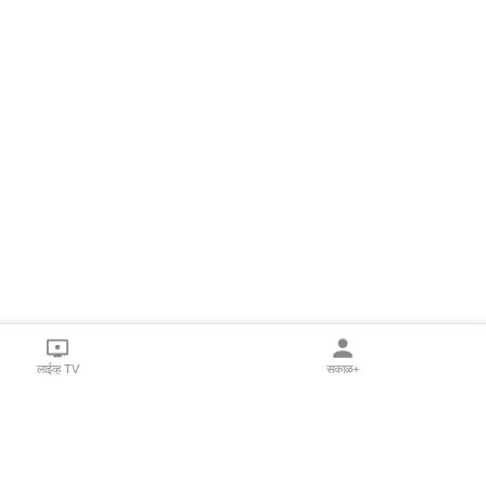
लाईव्ह TV
सकाळ+