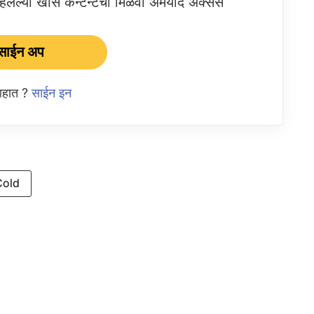
ेल्या खास कन्टेन्टचा मिळवा अमर्याद ॲक्सेस
साईन अप
 आहात ?
साईन इन
Cold