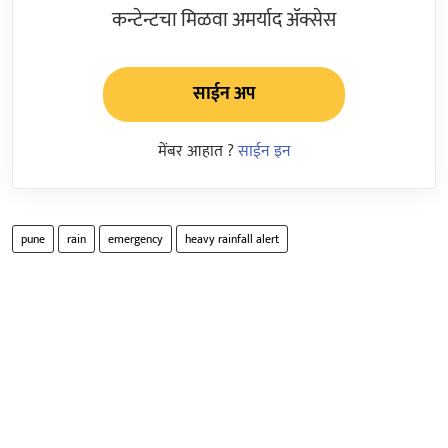
कन्टेन्टचा मिळवा अमर्याद ॲक्सेस
साईन अप
मेंबर आहात ?
साईन इन
pune
rain
emergency
heavy rainfall alert