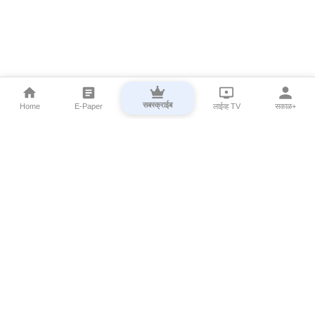
सबस्क्राईब
Home
E-Paper
लाईव्ह TV
सकाळ+
⌄
Marathi News
⌄
About Esakal
⌄
Digital Products