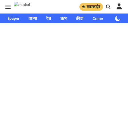
सबस्क्राईब
Epaper
ताज्या
देश
शहर
क्रीडा
Crime
साप्ताहिक