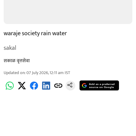
waraje society rain water
sakal
सकाळ वृत्तसेवा
Updated on
:
07 July 2026, 12:11 am
IST
Add as a preferred
source on Google