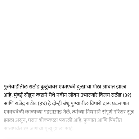
फुगेवाडीतील राठोड कुटुंबावर एकाएकी दु:खाचा मोठा आघात झाला
आहे. मुंबई सोडून कष्टाने येथे नवीन जीवन उभारणारे विजय राठोड (३१)
आणि राजेंद्र राठोड (३४) हे दोन्ही बंधू पुण्यातील विषारी दारू प्रकरणात
एकाचवेळी काळाच्या पडद्याआड गेले. त्यांच्या निधनाने संपूर्ण परिसर सुन्न
झाला असून, घरात शोककळा पसरली आहे. पुण्यात आणि पिंपरीत
आतापर्यंत १३ जणांचा मृत्यू झाला आहे.