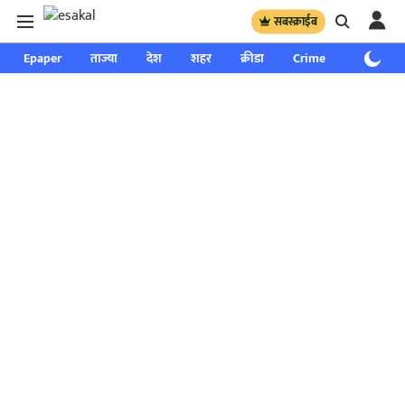
सबस्क्राईब
Epaper
ताज्या
देश
शहर
क्रीडा
Crime
साप्ताहिक