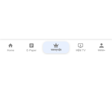
सबस्क्राईब
Home
E-Paper
लाईव्ह TV
सकाळ+
⌄
Marathi News
⌄
About Esakal