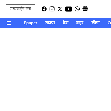
सबस्क्राईब करा
Epaper
ताज्या
देश
शहर
क्रीडा
C