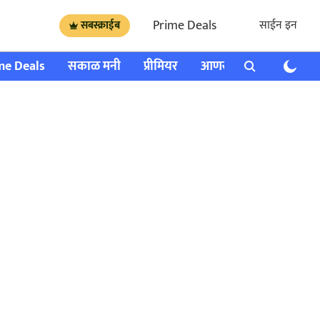
Prime Deals
साईन इन
सबस्क्राईब
me Deals
सकाळ मनी
प्रीमियर
आणखी
राशी भविष्य