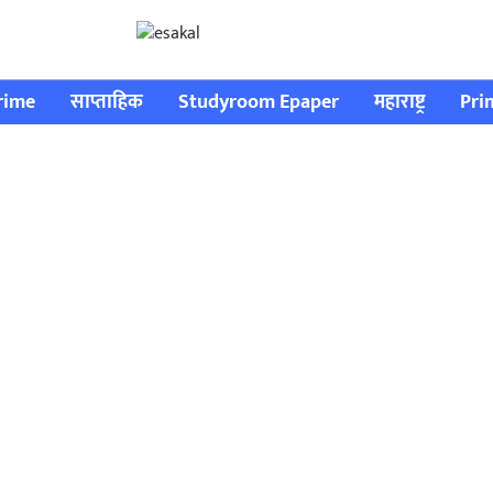
rime
साप्ताहिक
Studyroom Epaper
महाराष्ट्र
Pri