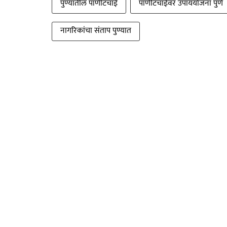
पुण्यातील पाणीटंचाई
पाणीटंचाईवर उपाययोजना पुणे
नागरिकांचा संताप पुण्यात