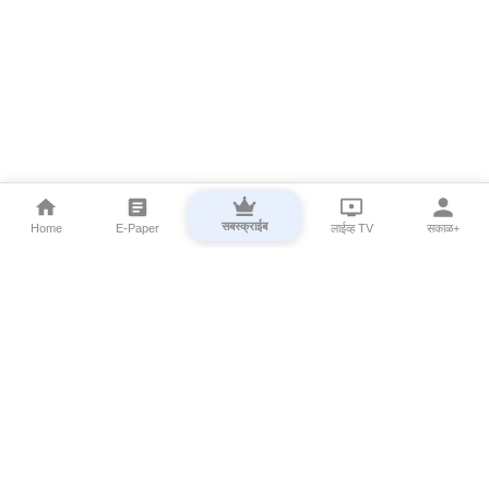
सबस्क्राईब
Home
E-Paper
लाईव्ह TV
सकाळ+
⌄
Marathi News
⌄