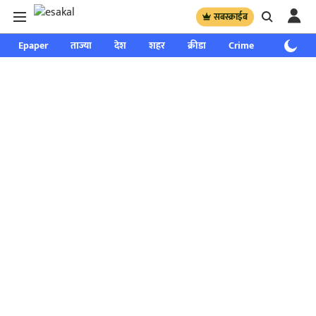
सबस्क्राईब
Epaper
ताज्या
देश
शहर
क्रीडा
Crime
साप्ताहिक