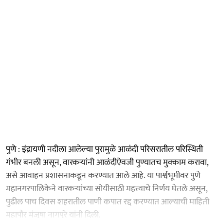
पुणे : इंद्रायणी नदीला आलेल्या पुरामुळे आळंदी परिसरातील परिस्थिती
गंभीर बनली असून, वारकऱ्यांनी आळंदीऐवजी पुण्यातच मुक्काम करावा,
असे आवाहन प्रशासनाकडून करण्यात आले आहे. या पार्श्वभूमीवर पुणे
महानगरपालिकेने वारकऱ्यांच्या सोयीसाठी महत्त्वाचे निर्णय घेतले असून,
पुढील पाच दिवस शहरातील पाणी कपात रद्द करण्यात आल्याची माहिती
महापौर मंजुषा नागपुरे यांनी दिली.