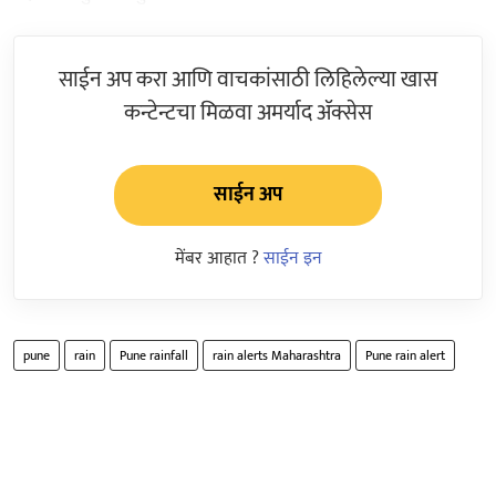
साईन अप करा आणि वाचकांसाठी लिहिलेल्या खास
कन्टेन्टचा मिळवा अमर्याद ॲक्सेस
साईन अप
मेंबर आहात ?
साईन इन
pune
rain
Pune rainfall
rain alerts Maharashtra
Pune rain alert