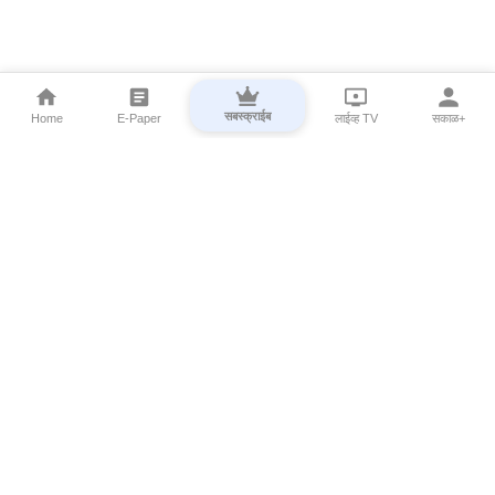
सबस्क्राईब
Home
E-Paper
लाईव्ह TV
सकाळ+
⌄
Marathi News
⌄
About Esakal
⌄
Digital Products
⌄
Sakal Programs