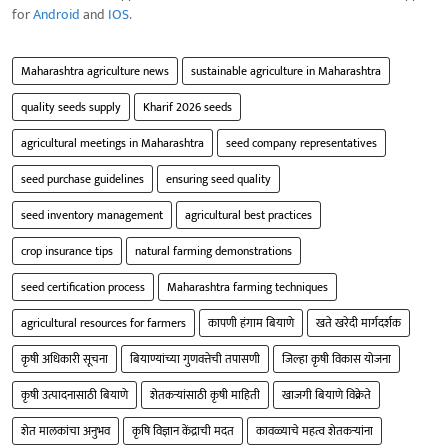
for
Android
and
IOS
.
Maharashtra agriculture news
sustainable agriculture in Maharashtra
quality seeds supply
Kharif 2026 seeds
agricultural meetings in Maharashtra
seed company representatives
seed purchase guidelines
ensuring seed quality
seed inventory management
agricultural best practices
crop insurance tips
natural farming demonstrations
seed certification process
Maharashtra farming techniques
agricultural resources for farmers
कापणी हंगाम बियाणे
खते खरेदी मार्गदर्शक
कृषी अधिकारी सूचना
बियाण्यांच्या गुणवत्तेची तपासणी
जिल्हा कृषी विकास योजना
कृषी उत्पादनासाठी बियाणे
शेतकऱ्यांसाठी कृषी माहिती
खाजगी बियाणे विक्रेते
शेत मालकांचा अनुभव
कृषि विज्ञान केंद्राची मदत
कावळ्याचे महत्व शेतकऱ्यांना