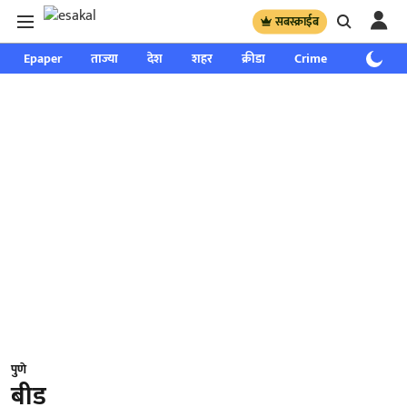
सबस्क्राईब
Epaper
ताज्या
देश
शहर
क्रीडा
Crime
साप्ताहिक
पुणे
बीड