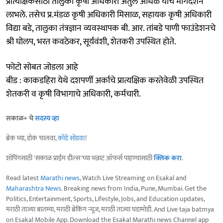
प्रात्यक्षिकसाठी तालुका कृषी अधिकारी अतुल आंधळे यांचे मार्गदर्शन
लाभले. तसेच प्र.मंडळ कृषी अधिकारी मिसाळ, सहायक कृषी अधिकारी
विद्या बडे, तालुका तंत्रज्ञान व्यवस्थापक बी. आर. तांबडे पाणी फाउंडेशनचे
श्री घोलप, भरत कवठेकर, सूर्यवंशी, शेतकरी उपस्थित होते.
फोटो सोबत जोडला आहे
बीड : काकडहिरा येथे दशपर्णी अर्काचे प्रात्यक्षिक करतेवेळी उपस्थित
शेतकरी व कृषी विभागाचे अधिकारी, कर्मचारी.
सकाळ+ चे
सदस्य व्हा
ब्रेक घ्या, डोकं चालवा,
कोडे सोडवा
!
शॉपिंगसाठी 'सकाळ प्राईम डील्स'च्या भन्नाट ऑफर्स पाहण्यासाठी
क्लिक करा
.
Read latest
Marathi news
, Watch Live Streaming on Esakal and
Maharashtra News
. Breaking news from India, Pune, Mumbai. Get the
Politics, Entertainment, Sports, Lifestyle, Jobs, and Education updates,
मराठी ताज्या बातम्या, मराठी ब्रेकिंग न्यूज, मराठी ताज्या घडामोडी. And Live taja batmya
on Esakal Mobile App. Download the Esakal Marathi news Channel app