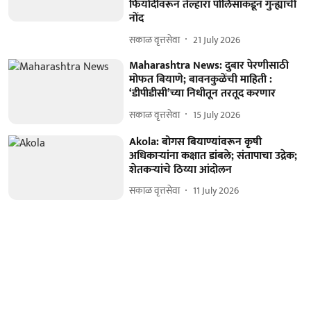
फिर्यादीवरून तेल्हारा पोलिसांकडून गुन्ह्याची
नोंद
सकाळ वृत्तसेवा
21 July 2026
Maharashtra News: दुबार पेरणीसाठी
मोफत बियाणे; बावनकुळेंची माहिती :
‘डीपीडीसी’च्या निधीतून तरतूद करणार
सकाळ वृत्तसेवा
15 July 2026
Akola: बोगस बियाण्यांवरून कृषी
अधिकाऱ्यांना कक्षात डांबले; संतापाचा उद्रेक;
शेतकऱ्यांचे ठिय्या आंदोलन
सकाळ वृत्तसेवा
11 July 2026