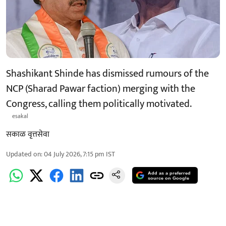
Shashikant Shinde has dismissed rumours of the
NCP (Sharad Pawar faction) merging with the
Congress, calling them politically motivated.
esakal
सकाळ वृत्तसेवा
Updated on
:
04 July 2026, 7:15 pm
IST
Add as a preferred
source on Google