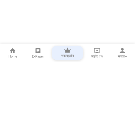
सबस्क्राईब
Home
E-Paper
लाईव्ह TV
सकाळ+
⌄
Marathi News
⌄
About Esakal