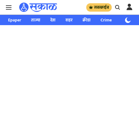
सबस्क्राईब
Epaper
ताज्या
देश
शहर
क्रीडा
Crime
साप्ताहिक