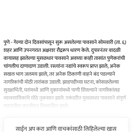
पुणे - गेल्या दोन दिवसांपासून सुरू असलेल्या पावसाने सोमवारी (ता. ६)
शहर आणि उपनगरात अक्षरशः रौद्ररूप धारण केले. दुपारनंतर वादळी
वाऱ्यासह झालेल्या मुसळधार पावसाने अवघ्या काही तासांत पुणेकरांची
चांगलीच दाणादाण उडाली. रस्त्यांना नद्यांचे स्वरूप प्राप्त झाले, अनेक
सखल भाग जलमय झाले, तर अनेक ठिकाणी वाहने बंद पडल्याने
नागरिकांची मोठी तारांबळ उडाली. झाडपडीच्या घटना, कोसळलेल्या
सुरक्षाभिंती, घरांमध्ये आणि दुकानांमध्ये पाणी शिरल्याने नागरिकांसह
व्यावसायिकांचे मोठे नुकसान झाले. एकंदरीत मुसळधार पावसाने संपूर्ण
शहरातील जनजीवन विस्कळित झाले.
साईन अप करा आणि वाचकांसाठी लिहिलेल्या खास