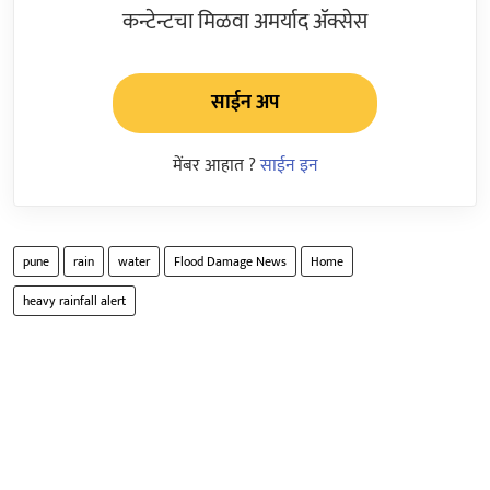
कन्टेन्टचा मिळवा अमर्याद ॲक्सेस
साईन अप
मेंबर आहात ?
साईन इन
pune
rain
water
Flood Damage News
Home
heavy rainfall alert