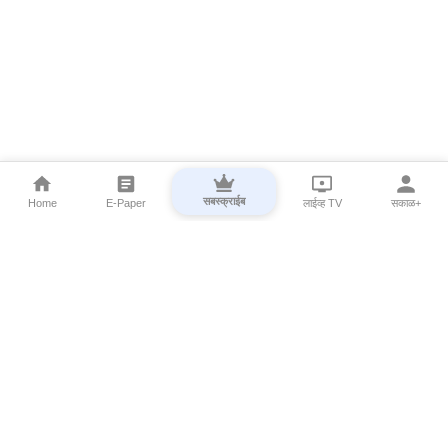
सबस्क्राईब
Home
E-Paper
लाईव्ह TV
सकाळ+
⌄
Marathi News