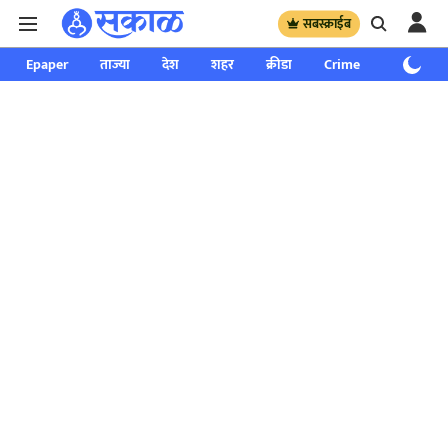
सबस्क्राईब
Epaper
ताज्या
देश
शहर
क्रीडा
Crime
साप्ताहिक